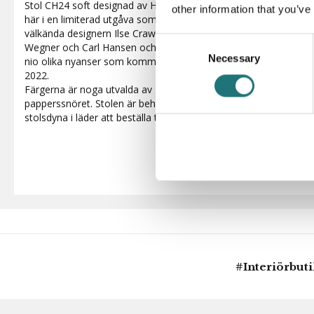
Stol CH24 soft designad av Hans J. Wegner för danska Carl Han
other information that you’ve
här i en limiterad utgåva som har tagits fram tillsammans med d
välkända designern Ilse Crawford, för att fira det 70 år långa s
Consent
Wegner och Carl Hansen och Søn. CH24 eller Y-stolen som den 
Necessary
Selection
nio olika nyanser som kommer att släppas en gång i månaden
2022.
Färgerna är noga utvalda av Ilse Crawford och passar fint til
papperssnöret. Stolen är behaglig att sitta i och för extra komf
stolsdyna i läder att beställa till.
#Interiörbut