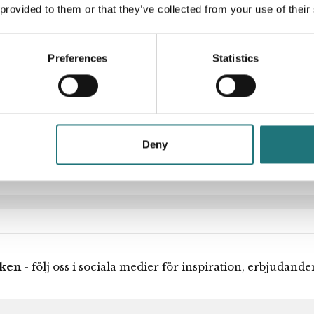
sen & Son 1949. Visas
 provided to them or that they’ve collected from your use of their
en internationellt
Artikelnummer
amarbetet mellan Hans J.
också kallas, kommer i
Designer
Preferences
Statistics
 under mars-december
lsammans med de vaxade
ort finns det en anpassad
Deny
iken
- följ oss i sociala medier för inspiration, erbjudand