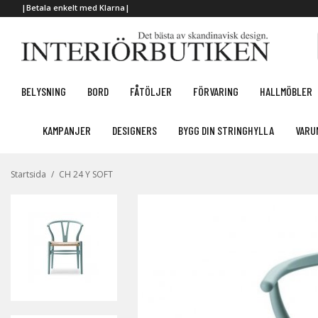
|Betala enkelt med Klarna|
BELYSNING
BORD
FÅTÖLJER
FÖRVARING
HALLMÖBLER
KAMPANJER
DESIGNERS
BYGG DIN STRINGHYLLA
VARU
Startsida
/
CH 24 Y SOFT