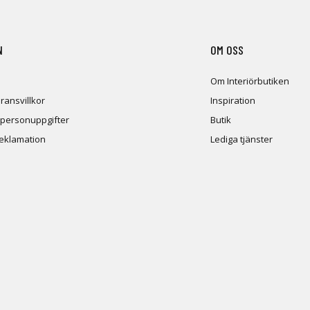
N
OM OSS
Om Interiörbutiken
ransvillkor
Inspiration
 personuppgifter
Butik
reklamation
Lediga tjänster