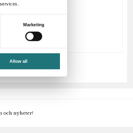
 services.
266899
Hans J Wegner
Marketing
Allow all
en och nyheter!