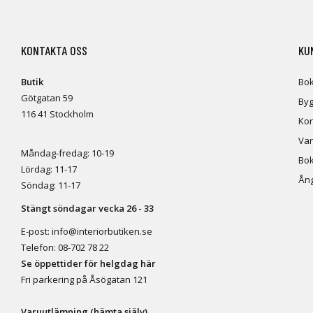
KONTAKTA OSS
KU
Butik
Bok
Götgatan 59
Byg
116 41 Stockholm
Kon
Var
Måndag-fredag: 10-19
Bok
Lördag: 11-17
Ång
Söndag: 11-17
Stängt söndagar vecka 26 - 33
E-post:
info@interiorbutiken.se
Telefon:
08-702 78 22
Se öppettider för helgdag här
Fri parkering på Åsögatan 121
Varuutlämning (hämta själv)