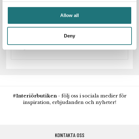
färger för enkelt köp online. Hos Interiörbutiken hittar du
även AJ-lampan som golv- samt bordslampa.
PRISINFORMATION: Överstruket pris är ett
Allow all
rekommenderat pris från leverantören
Deny
Artikelnummer
190074
Designer
Arne Jacobsen
#Interiörbutiken
- följ oss i sociala medier för
inspiration, erbjudanden och nyheter!
KONTAKTA OSS