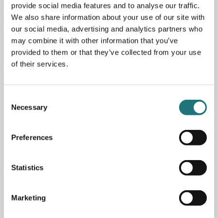
provide social media features and to analyse our traffic.
Mått: 33,5x18 cm (DxH), diamter fäste: 9 cm
We also share information about your use of our site with
Ljuskälla: E14-sockel, 1x20W
our social media, advertising and analytics partners who
may combine it with other information that you’ve
provided to them or that they’ve collected from your use
of their services.
PRODUKTBESKRIVNING
Vägglampa AJ har en armatur som ger ett direkt och
Consent
riktningsbestämt ljus. Armaturhuvudets karakteristiska design
Necessary
Selection
formar ljuset och det vippbara armaturhuvudet bidrar till att optimera
ljusspridningen ytterligare. Skärmen är vitlackerad på insidan vilket
PRISINFORMATION:
ger ljuset en behaglig spridning.
Preferences
Överstruket pris är ett rekommenderat pris från
leverantören
AJ formgavs av Arne Jacobsen 1960 till SAS Royal Hotel i
Statistics
Köpenhamn (Radisson Blu). Lampan utgjorde en del av hotellets
genomgående designkoncept. Flera av hotellets produkter har i dag
Marketing
uppnått status som designikoner, och när det gäller belysningen har
Finns i flera olika fina
särskilt AJ-lamporna blivit världskända.