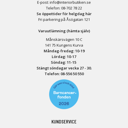
E-post:
info@interiorbutiken.se
Telefon:
08-702 78 22
Se öppettider för helgdag här
Fri parkering på Åsögatan 121
Varuutlämning (hämta själv)
Månskärsvägen 10 C
141 75 Kungens Kurva
Måndag-fredag: 10-19
Lördag: 10-17
Söndag: 11-15
Stängt söndagar vecka 27 - 30.
Telefon:
08-556 50 55
0
KUNDSERVICE