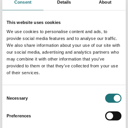
Consent
Details
About
This website uses cookies
Eilersen
SOFFA MISSION
We use cookies to personalise content and ads, to
provide social media features and to analyse our traffic.
46 990 kr
Beställningsvara
| 9 varianter
We also share information about your use of our site with
our social media, advertising and analytics partners who
may combine it with other information that you’ve
provided to them or that they’ve collected from your use
of their services.
Consent
Necessary
Selection
Preferences