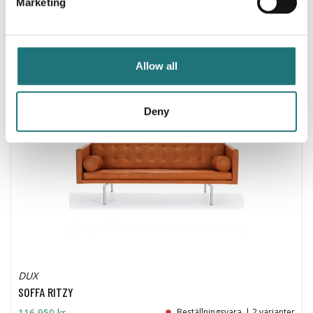
Marketing
46 990 kr
Beställningsvara
| 9 varianter
Allow all
Deny
DUX
SOFFA RITZY
116 950 kr
Beställningsvara
| 2 varianter