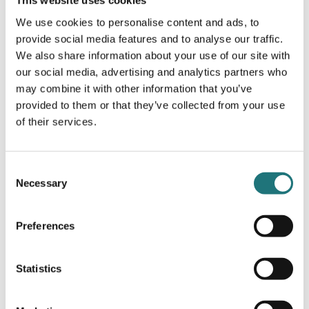
This website uses cookies
39 990 kr
42 990 kr
Beställningsvara
| 20 varianter
We use cookies to personalise content and ads, to
provide social media features and to analyse our traffic.
We also share information about your use of our site with
0%
our social media, advertising and analytics partners who
may combine it with other information that you’ve
provided to them or that they’ve collected from your use
of their services.
Consent
Necessary
Selection
Preferences
Statistics
Eilersen
SOFFA MISSION