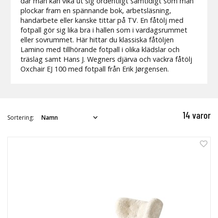
där man kan vika ut sig ordentligt samtidigt som man
plockar fram en spännande bok, arbetsläsning,
handarbete eller kanske tittar på TV. En fåtölj med
fotpall gör sig lika bra i hallen som i vardagsrummet
eller sovrummet. Här hittar du klassiska fåtöljen
Lamino med tillhörande fotpall i olika klädslar och
träslag samt Hans J. Wegners djärva och vackra fåtölj
Oxchair EJ 100 med fotpall från Erik Jørgensen.
14 varor
Sortering: