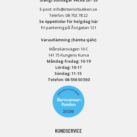
Stängt söndagar vecka 26 - 33
E-post:
info@interiorbutiken.se
Telefon:
08-702 78 22
Se öppettider för helgdag här
Fri parkering på Åsögatan 121
Varuutlämning (hämta själv)
Månskärsvägen 10 C
141 75 Kungens Kurva
Måndag-fredag: 10-19
Lördag: 10-17
Söndag: 11-15
Telefon:
08-556 50 55
0
KUNDSERVICE