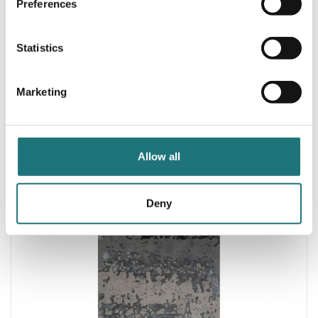
Preferences
Statistics
Marketing
Linie Design
MATTA JUSTIN, IVORY
4 450 kr
Beställningsvara
| 3 varianter
Allow all
Deny