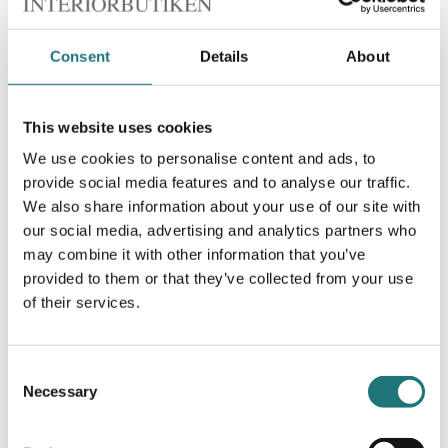
Consent
Details
About
This website uses cookies
Linie Design
We use cookies to personalise content and ads, to
MATTA JUSTIN, GRÅ
provide social media features and to analyse our traffic.
4 450 kr
Beställningsvara
| 4 varianter
We also share information about your use of our site with
our social media, advertising and analytics partners who
may combine it with other information that you’ve
provided to them or that they’ve collected from your use
of their services.
Consent
Necessary
Selection