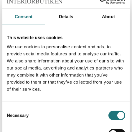
Consent
Details
About
This website uses cookies
Linie Design
We use cookies to personalise content and ads, to
MATTA JUSTIN, GRÅ
provide social media features and to analyse our traffic.
4 450 kr
Beställningsvara
| 4 varianter
We also share information about your use of our site with
our social media, advertising and analytics partners who
may combine it with other information that you’ve
provided to them or that they’ve collected from your use
of their services.
Consent
Necessary
Selection