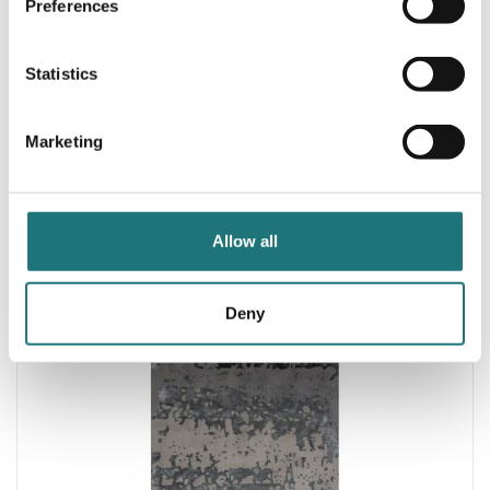
Preferences
Statistics
Marketing
Linie Design
MATTA JUSTIN, IVORY
4 450 kr
Beställningsvara
| 3 varianter
Allow all
Deny