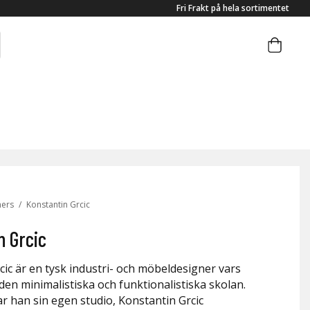
Fri Frakt på hela sortimentet
ners
/
Konstantin Grcic
n Grcic
cic är en tysk industri- och möbeldesigner vars
 den minimalistiska och funktionalistiska skolan.
r han sin egen studio, Konstantin Grcic