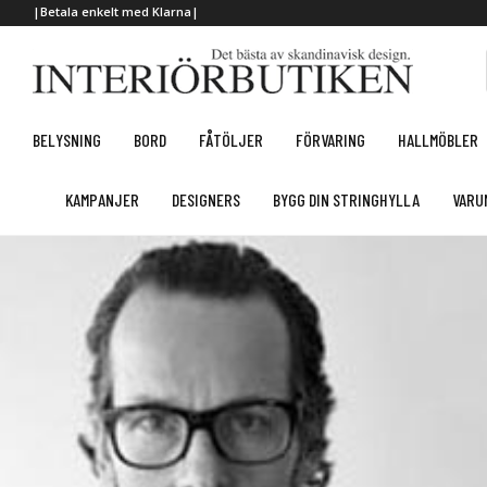
|Betala enkelt med Klarna|
BELYSNING
BORD
FÅTÖLJER
FÖRVARING
HALLMÖBLER
KAMPANJER
DESIGNERS
BYGG DIN STRINGHYLLA
VARU