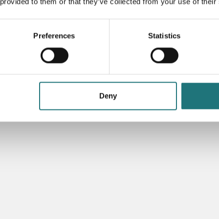
 provided to them or that they’ve collected from your use of their
NDSERVICE
INFORMATIO
Preferences
Statistics
a sängrådgivning
Skötselråd
g din stringhylla
Köp- och leve
takta oss
Hantering av
uutlämning Kungens Kurva
Returer och 
Deny
a inredningshjälp
Om cookies
ra köp
Nyhetsbrev