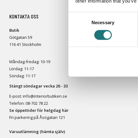
other information that you’ve
Consent
KONTAKTA OSS
KU
Necessary
Selection
Butik
Bok
Götgatan 59
Byg
116 41 Stockholm
Kon
Var
Måndag-fredag: 10-19
Bok
Lördag: 11-17
Ång
Söndag: 11-17
Stängt söndagar vecka 26 - 33
E-post:
info@interiorbutiken.se
Telefon:
08-702 78 22
Se öppettider för helgdag här
Fri parkering på Åsögatan 121
Varuutlämning (hämta själv)