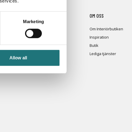
 services.
N
OM OSS
Marketing
Om Interiörbutiken
ransvillkor
Inspiration
 personuppgifter
Butik
reklamation
Lediga tjänster
Allow all