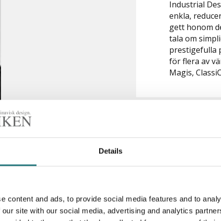
Industrial De
enkla, reducer
gett honom den
tala om simpli
prestigefulla
för flera av v
Magis, Classi
Details
iken
- följ oss i sociala medier för inspiration, erbjudand
e content and ads, to provide social media features and to analy
 our site with our social media, advertising and analytics partn