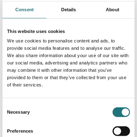
Markus Johansson
Consent
Details
About
This website uses cookies
We use cookies to personalise content and ads, to
provide social media features and to analyse our traffic.
We also share information about your use of our site with
our social media, advertising and analytics partners who
Mats Broberg och Johan Ridderstråle
may combine it with other information that you’ve
provided to them or that they’ve collected from your use
of their services.
Consent
Necessary
Selection
Mats Theselius
Preferences