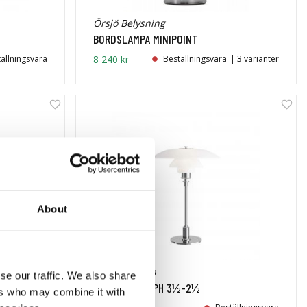
Örsjö Belysning
BORDSLAMPA MINIPOINT
ällningsvara
8 240 kr
Beställningsvara
| 3 varianter
About
Louis Poulsen
se our traffic. We also share
BORDSLAMPA PH 3½-2½
ers who may combine it with