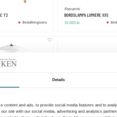
Foscarini
C T2
BORDSLAMPA LUMIERE XXS
Beställningsvara
10 005 kr
Best
Details
n
Louis Poulsen
e content and ads, to provide social media features and to analy
H 2/1
BORDSLAMPA PH 3/2
 our site with our social media, advertising and analytics partn