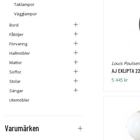
Taklampor
Vägglampor
Bord
Fåtöljer
Förvaring
Hallmöbler
Mattor
Louis Poulse
AJ EKLIPTA 2
Soffor
5 445 kr
Stolar
Sängar
Utemöbler
Varumärken