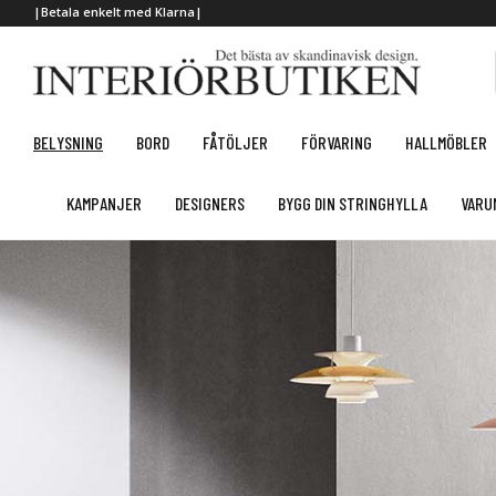
|Betala enkelt med Klarna|
BELYSNING
BORD
FÅTÖLJER
FÖRVARING
HALLMÖBLER
KAMPANJER
DESIGNERS
BYGG DIN STRINGHYLLA
VARU