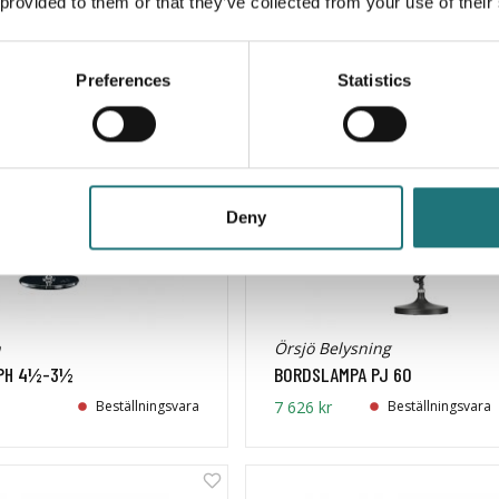
Beställningsvara
14 495 kr
Beställningsvara
 provided to them or that they’ve collected from your use of their
Preferences
Statistics
Deny
n
Örsjö Belysning
PH 4½-3½
BORDSLAMPA PJ 60
Beställningsvara
7 626 kr
Beställningsvara