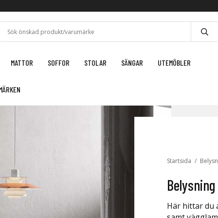
MATTOR
SOFFOR
STOLAR
SÄNGAR
UTEMÖBLER
MÄRKEN
Startsida
/
Belysn
Belysning
Här hittar du
samt vägglamp