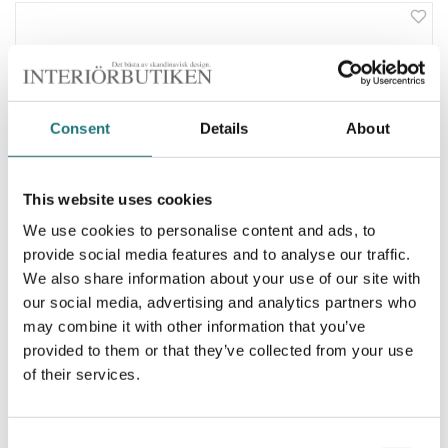
Consent
Details
About
This website uses cookies
We use cookies to personalise content and ads, to
provide social media features and to analyse our traffic.
We also share information about your use of our site with
our social media, advertising and analytics partners who
may combine it with other information that you’ve
Carl Hansen & Søn
provided to them or that they’ve collected from your use
STOL CH36
of their services.
11 259 kr
Beställningsvara
| 2 varianter
Consent