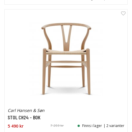
24%
Carl Hansen & Søn
STOL CH24 - BOK
5 490 kr
7 203 kr
Finns i lager
| 2 varianter