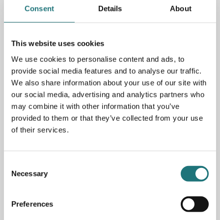
Consent
Details
About
Spara som favorit
This website uses cookies
We use cookies to personalise content and ads, to
provide social media features and to analyse our traffic.
We also share information about your use of our site with
PRODUKTBESKRIVNING
our social media, advertising and analytics partners who
may combine it with other information that you’ve
Soffa Retreat är en av Fogias mest älskade soffor,
provided to them or that they’ve collected from your use
formgiven av Monica Förster. Soffan som är en del av ett
of their services.
modulsystem och presenteras här som färdig
kombination i 2,5-sitsmodell. Stomme av massiv bok
samt sits i nozagfjädrar, rygg i kryssfanér och bekväm
Consent
stoppning av dun och högelastiskt kallskum.
Necessary
Finns i flera behagliga färger.
Selection
Preferences
Artikelnummer
282854