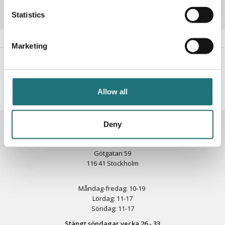
Statistics
Marketing
#Interiörbutiken
- följ oss i sociala medier för
inspiration, erbjudanden och nyheter!
Allow all
Deny
KONTAKTA OSS
Butik
Götgatan 59
116 41 Stockholm
Måndag-fredag: 10-19
Lördag: 11-17
Söndag: 11-17
Stängt söndagar vecka 26 - 33