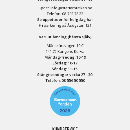
E-post:
info@interiorbutiken.se
Telefon:
08-702 78 22
Se öppettider för helgdag här
Fri parkering på Åsögatan 121
Varuutlämning (hämta själv)
Månskärsvägen 10 C
141 75 Kungens Kurva
Måndag-fredag: 10-19
Lördag: 10-17
Söndag: 11-15
Stängt söndagar vecka 27 - 30.
Telefon:
08-556 50 55
0
KUNDSERVICE