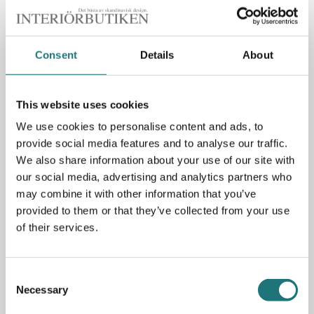
FRI FRAKT
BETALA MED KLARNA
LAGERVAROR 1-7 DAGAR
Consent
Details
About
Spara som favorit
This website uses cookies
We use cookies to personalise content and ads, to
provide social media features and to analyse our traffic.
We also share information about your use of our site with
our social media, advertising and analytics partners who
Specifikationer
may combine it with other information that you’ve
provided to them or that they’ve collected from your use
Material: lackad metall, plexi
of their services.
Mått: 30x50 cm (DxH)
2-pack
Consent
Necessary
Selection