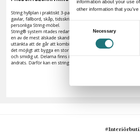
information about your use of
other information that you’ve
String hyllplan i praktiskt 3-pack. Finns i flera olika färger och äv
gavlar, fällbord, skåp, tidsskriftssamlare och annat du önskar fö
Consent
personliga String-möbel.
Necessary
Selection
String® system ritades redan 1949. På 60 år har det förvandlats 
en av de mest älskade skandinaviska designklassikerna. Systemet
uttänkta att de går att kombinera nästan hur som helst. De luft
det möjligt att bygga en stor hylla som sväljer hur mycket som h
och smidig ut. Delarna finns i en mängd färger och material. Me
ändrats. Därför kan en string® alltid byggas om, förnyas och f
#Interiörbut