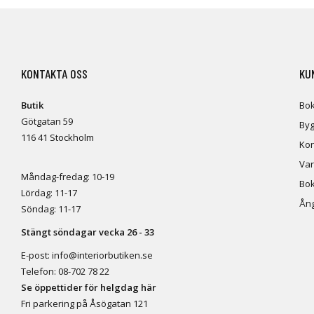
KONTAKTA OSS
KU
Butik
Bok
Götgatan 59
Byg
116 41 Stockholm
Kon
Var
Måndag-fredag: 10-19
Bok
Lördag: 11-17
Ång
Söndag: 11-17
Stängt söndagar vecka 26 - 33
E-post:
info@interiorbutiken.se
Telefon:
08-702 78 22
Se öppettider för helgdag här
Fri parkering på Åsögatan 121