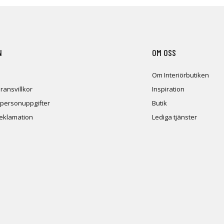
N
OM OSS
Om Interiörbutiken
ransvillkor
Inspiration
 personuppgifter
Butik
reklamation
Lediga tjänster