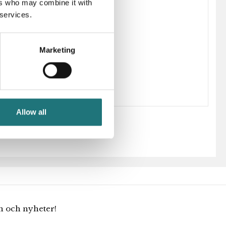
ers who may combine it with
 services.
05-0698-3137-630
Marketing
Nils Strinning
Allow all
en och nyheter!