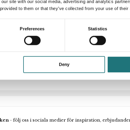
 our site with our social media, advertising and analytics partn
 provided to them or that they’ve collected from your use of their
en i andra mått. Köp till
r att bygga din
Artikelnummer
Preferences
Statistics
från banbrytande idé till
Designer
s delar är så väl
igt smäckra gavlarna gör
elst, och ändå se lätt
n måtten har aldrig
örändras.
Deny
iken
- följ oss i sociala medier för inspiration, erbjudand