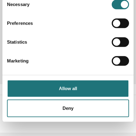
Necessary
Selection
Preferences
Statistics
Artikelnummer
288704
Marketing
Allow all
#Interiörbutiken
- följ oss i sociala medier för
Deny
inspiration, erbjudanden och nyheter!