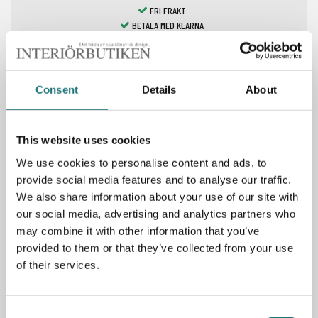
FRI FRAKT
BETALA MED KLARNA
LAGERVAROR 1-7 DAGAR
Consent
Details
About
Spara som favorit
This website uses cookies
We use cookies to personalise content and ads, to
PRODUKTBESKRIVNING
provide social media features and to analyse our traffic.
We also share information about your use of our site with
our social media, advertising and analytics partners who
Bordslampa i trådlös modell som ger ett direkt, behagligt
ljus. Finns i flera olika färger. Lätt att ta med utomhus när
may combine it with other information that you’ve
mörkret faller på uteplatsen. Kom dock ihåg att ta med
provided to them or that they’ve collected from your use
lampan in så att den inte står ute i regn.
of their services.
6/24 timmars batteritid. Försedd med optisk switchsensor
på lampfoten med vilken du kan dimma ljuset i 4 steg
samt 3 steg av färgtemperaturkontroll.
Consent
USB-C-laddkabel medföljer (120 cm).