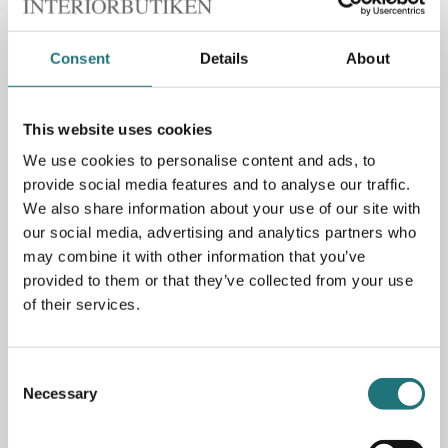
Consent
Details
About
Specifikationer
Material: marmor/metall
This website uses cookies
Mått: 39,4x36,9 (DxH)
We use cookies to personalise content and ads, to
provide social media features and to analyse our traffic.
We also share information about your use of our site with
PRODUKTBESKRIVNING
our social media, advertising and analytics partners who
may combine it with other information that you’ve
Bordslampa Snoopy är formgiven 1967 av Achille
provided to them or that they’ve collected from your use
Castiglioni och Pier Castiglioni för Flos och har hämtat sin
of their services.
inspiration från seriefiguren Snobben. Lampan
finns
utställd på Museum of Modern Art i New York, vilket
vittnar om dess tidlösa och fantastiska
Consent
formgivning.
Armaturen är dimbar och har en lampfot i vit
Necessary
marmor och en skärm emaljerad metall. Nu också i den
Selection
nya färgen Blu navy.
Inklusive ljuskälla.