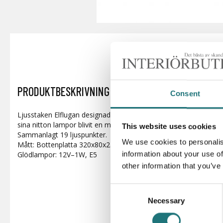
PRODUKTBESKRIVNING
Consent
Ljusstaken Elflugan designad av Marie Lundgren-Carlgren och 
sina nitton lampor blivit en modern klassiker. Finns i färgerna kri
This website uses cookies
Sammanlagt 19 ljuspunkter.
We use cookies to personalis
Mått: Bottenplatta 320x80x25 mm, Högsta ljuspunkt
:
395 mm
information about your use of
Glödlampor: 12V–1W, E5
other information that you’ve
Consent
Necessary
Selection