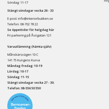
Ång
Söndag: 11-17
Stängt söndagar vecka 26 - 33
E-post:
info@interiorbutiken.se
Telefon:
08-702 78 22
Se öppettider för helgdag här
Fri parkering på Åsögatan 121
Varuutlämning (hämta själv)
Månskärsvägen 10 C
141 75 Kungens Kurva
Måndag-fredag: 10-19
Lördag: 10-17
Söndag: 11-15
Stängt söndagar vecka 27 - 30.
Telefon:
08-556 50 55
0