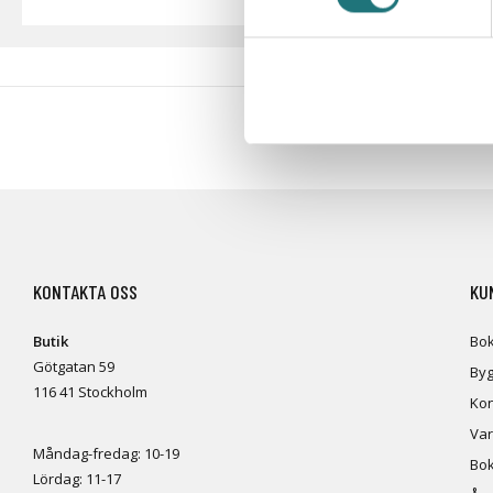
#Interiörbut
KONTAKTA OSS
KU
Butik
Bok
Götgatan 59
Byg
116 41 Stockholm
Kon
Var
Måndag-fredag: 10-19
Bok
Lördag: 11-17