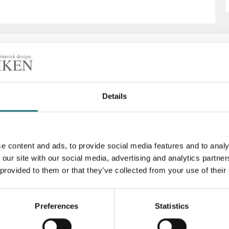
Details
Kina Strandberg har med
tvit och kolsvart.
Artikelnummer
e content and ads, to provide social media features and to analy
.
 our site with our social media, advertising and analytics partn
 provided to them or that they’ve collected from your use of their
Preferences
Statistics