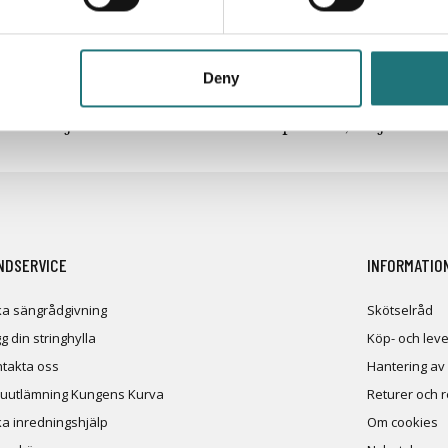
Deny
iken
- följ oss i sociala medier för inspiration, erbjudand
NDSERVICE
INFORMATIO
a sängrådgivning
Skötselråd
g din stringhylla
Köp- och leve
takta oss
Hantering av
uutlämning Kungens Kurva
Returer och 
a inredningshjälp
Om cookies