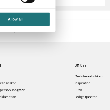
Allow all
en och nyheter!
N
OM OSS
Om Interiörbutiken
ransvillkor
Inspiration
 personuppgifter
Butik
reklamation
Lediga tjänster