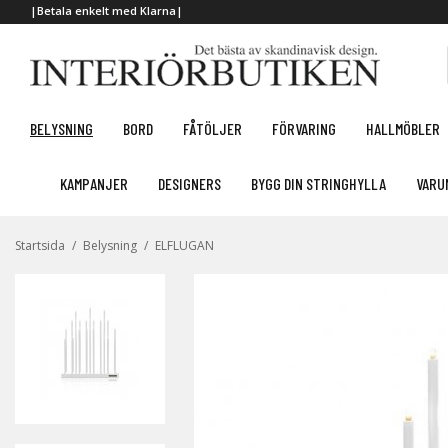
|Betala enkelt med Klarna|
BELYSNING
BORD
FÅTÖLJER
FÖRVARING
HALLMÖBLER
KAMPANJER
DESIGNERS
BYGG DIN STRINGHYLLA
VARU
Startsida
/
Belysning
/
ELFLUGAN