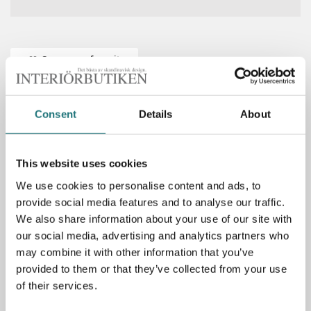
Spara som favorit
Consent
Details
About
PRODUKTBESKRIVNING
Golvlampa Mininpoint kombinerar form och funktion på
This website uses cookies
allra bästa sätt med ett rent och enkelt uttryck med långa,
We use cookies to personalise content and ads, to
slanka linjer. Här i modell med ställbar stomme som ger
provide social media features and to analyse our traffic.
en ökad flexibilitet. Finns i färgerna i vit- eller svartlackerad
We also share information about your use of our site with
stomme med kromade leder eller helt i krom. Golvlampan
erbjuder ett optimalt arbetsljus vid exempelvis skrivbordet
our social media, advertising and analytics partners who
men fungerar självklart lika bra som läslampa bredvid
may combine it with other information that you’ve
soffan eller fåtöljen. Vrid- och tippbar skärm. Läsljuset har
provided to them or that they’ve collected from your use
moderniserats och ersatts med LED i stället för halogen.
of their services.
Ljuskälla ingår. 2,5 meter kabel med plugin-transformator.
Finns även som bordslampa.