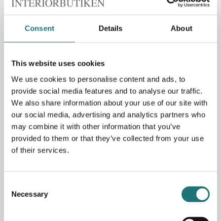
Specifikationer
Material: opalglas/aluminium
Consent
Details
About
Mått: 33x175 cm (DxH)
Ljuskälla: E27-sockel, LED
This website uses cookies
We use cookies to personalise content and ads, to
PRODUKTBESKRIVNING
provide social media features and to analyse our traffic.
We also share information about your use of our site with
our social media, advertising and analytics partners who
Golvlampa Glo-Ball F2 från italienska Flos i design av
design Jasper Morrison ingår i serien Glo-Ball. Tillverkad i
may combine it with other information that you’ve
handblåst opalglas, pressgjuten aluminiumgängad
provided to them or that they’ve collected from your use
ringmutter och gråmålad bastant stålfot och stativ med
of their services.
pressgjutet diffusorstöd i aluminium.. En diskret men
samtidigt vacker golvlampa som ger ett mjukt sken och är
försedd med dimmer så att du själv kan reglera
Consent
ljusstyrkan På interiörbutiken.se hittar du även flera övriga
Necessary
lampor ur Flos Glo-Ball-serie. Glo Ball har även andra
Selection
golvlampor i mindre respektive större storlek för
beställning i vår butik på Götgatan.