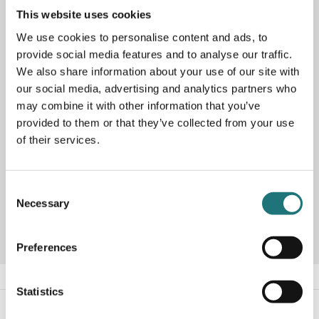
PRODUKTBESKRIVNING
This website uses cookies
We use cookies to personalise content and ads, to
Matbord Patch HW1 från danska &Tradition är ett
provide social media features and to analyse our traffic.
vackert, förlängningsbart bord som finns i flera
utföranden. Visas här i oljad valnöt och cacaofärgadm
We also share information about your use of our site with
tålig nanolaminat med diskreta mässingsdetaljer. Bordet
our social media, advertising and analytics partners who
förlängs enkelt genom den smarta butterfly-funktionen
may combine it with other information that you’ve
som kan förlänga bordet från 180 cm till 280 cm. Bredd
provided to them or that they’ve collected from your use
90 cm.
of their services.
Massiv träram och droppformade ben i massivt trä. Finns
även att beställa i andra utförande i vår butik på Götgatan.
Consent
Artikelnummer
280007
Necessary
Selection
Preferences
Statistics
#Interiörbutiken
- följ oss i sociala medier för