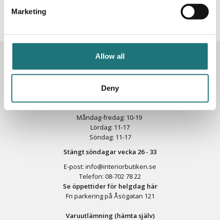
inspiration, erbjudanden och nyheter!
Marketing
Allow all
KONTAKTA OSS
Butik
Götgatan 59
Deny
116 41 Stockholm
Måndag-fredag: 10-19
Lördag: 11-17
Söndag: 11-17
Stängt söndagar vecka 26 - 33
E-post:
info@interiorbutiken.se
Telefon:
08-702 78 22
Se öppettider för helgdag här
Fri parkering på Åsögatan 121
Varuutlämning (hämta själv)