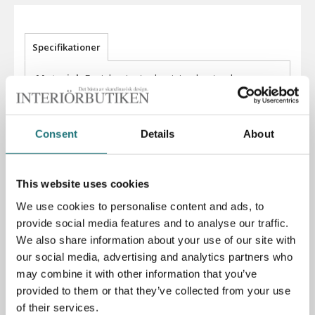
Specifikationer
Material:
Fenixlaminat, aluminiumkant och
kromade spännben.
Bredd:
90 cm
Consent
Details
About
Höjd:
72 cm
Längd:
135 cm
This website uses cookies
We use cookies to personalise content and ads, to
PRODUKTBESKRIVNING
provide social media features and to analyse our traffic.
We also share information about your use of our site with
Matbord Superellips B611 i Fenixlaminat med
our social media, advertising and analytics partners who
aluminiumkant och kromade spännben. Designat av
may combine it with other information that you’ve
Bruno Mathsson, Piet Hein och Arne
Jacobsen. Fenixlaminat är ett tåligt material men ger ett
provided to them or that they’ve collected from your use
mjukt utseende med dess matta yta. Fenixlaminat är
of their services.