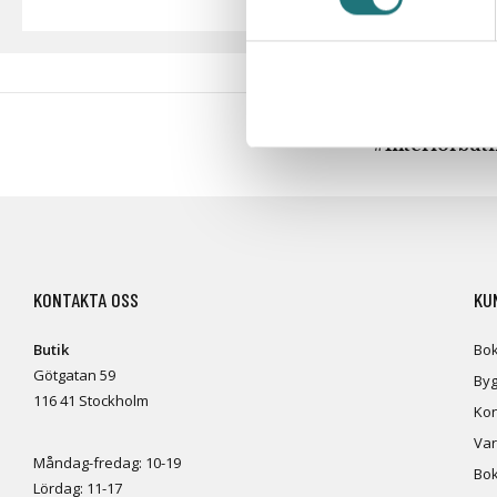
#Interiörbut
KONTAKTA OSS
KU
Butik
Bok
Götgatan 59
Byg
116 41 Stockholm
Kon
Var
Måndag-fredag: 10-19
Bok
Lördag: 11-17