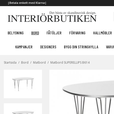
|Betala enkelt med Klarna|
BELYSNING
BORD
FÅTÖLJER
FÖRVARING
HALLMÖBLER
KAMPANJER
DESIGNERS
BYGG DIN STRINGHYLLA
VARU
Startsida
/
Bord
/
Matbord
/
Matbord SUPERELLIPS B614