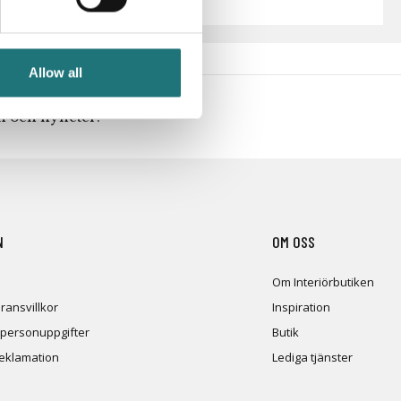
Allow all
en och nyheter!
N
OM OSS
Om Interiörbutiken
ransvillkor
Inspiration
 personuppgifter
Butik
reklamation
Lediga tjänster