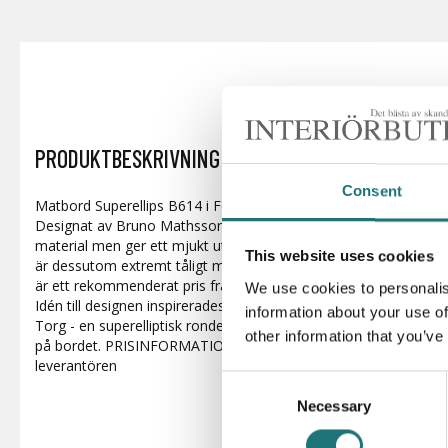
PRODUKTBESKRIVNING
Consent
Matbord Superellips B614 i Fenixlaminat med aluminiumkant o
Designat av Bruno Mathsson, Piet Hein och Arne Jacobsen. Fenix
material men ger ett mjukt utseende med dess matta yta. Fenixl
This website uses cookies
är dessutom extremt tåligt mot repor och värme. PRISINFORMA
är ett rekommenderat pris från leverantören
We use cookies to personalis
Idén till designen inspirerades av Piet Heins lösning på trafikpr
information about your use of
Torg - en superelliptisk rondell. Den ovala formen ser lika harmo
other information that you’ve
på bordet. PRISINFORMATION: Överstruket pris är ett rekommen
leverantören
Consent
Necessary
Selection