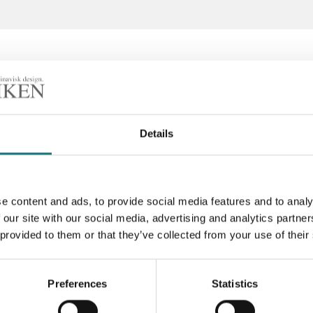
Details
ch kromade spännben.
laminat är ett tåligt
Artikelnummer
aminat är lättskött och
TION: Överstruket pris
Designer
e content and ads, to provide social media features and to analy
oblemen kring Sergels
 our site with our social media, advertising and analytics partn
nisk ut oavsett storlek
 provided to them or that they’ve collected from your use of their
derat pris från
Preferences
Statistics