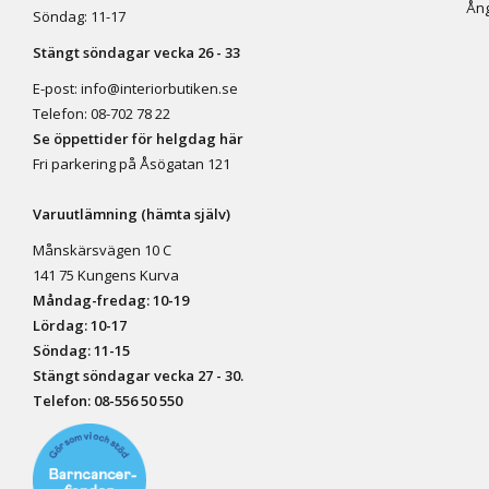
Ång
Söndag: 11-17
Stängt söndagar vecka 26 - 33
E-post:
info@interiorbutiken.se
Telefon:
08-702 78 22
Se öppettider för helgdag här
Fri parkering på Åsögatan 121
Varuutlämning (hämta själv)
Månskärsvägen 10 C
141 75 Kungens Kurva
Måndag-fredag: 10-19
Lördag: 10-17
Söndag: 11-15
Stängt söndagar vecka 27 - 30.
Telefon:
08-556 50 55
0