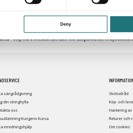
Deny
iken
- följ oss i sociala medier för inspiration, erbjudand
NDSERVICE
INFORMATIO
a sängrådgivning
Skötselråd
g din stringhylla
Köp- och leve
takta oss
Hantering av
uutlämning Kungens Kurva
Returer och 
a inredningshjälp
Om cookies