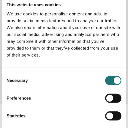
PRODUKTBESKRIVNING
This website uses cookies
We use cookies to personalise content and ads, to
Bord Alberto är ett sidobord med rena linjer och generöst
med förvaring och har blivit något av en ikon i
provide social media features and to analyse our traffic.
vardagsrummet sedan det först började tillverkas på
We also share information about your use of our site with
1980-talet. Nu har DUX startat sin jubileumskollektionen
our social media, advertising and analytics partners who
med att lansera en specialutgåva av det kvadratiska
may combine it with other information that you’ve
bordet Alberto i krom och i denna version har bordets
provided to them or that they’ve collected from your use
ordinarie topp- och bottenskiva i härdat glas ersatts av
terrazzosten i jordnära toner. Begränsad upplaga om 100
of their services.
exemplar.
Consent
Artikelnummer
291647
Necessary
Selection
Preferences
Statistics
#Interiörbutiken
- följ oss i sociala medier för