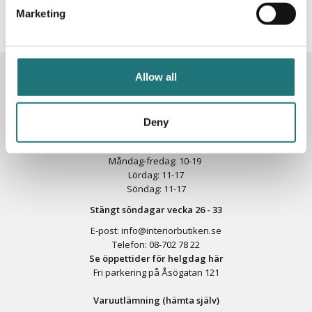
inspiration, erbjudanden och nyheter!
Marketing
KONTAKTA OSS
Allow all
Butik
Götgatan 59
Deny
116 41 Stockholm
Måndag-fredag: 10-19
Lördag: 11-17
Söndag: 11-17
Stängt söndagar vecka 26 - 33
E-post:
info@interiorbutiken.se
Telefon:
08-702 78 22
Se öppettider för helgdag här
Fri parkering på Åsögatan 121
Varuutlämning (hämta själv)