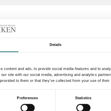
Details
nerar det vackra med
lsammans med runda ben
Artikelnummer
 Överstruket pris är ett
Designer
 från leverantören
e content and ads, to provide social media features and to analy
 our site with our social media, advertising and analytics partn
 provided to them or that they’ve collected from your use of their
Preferences
Statistics