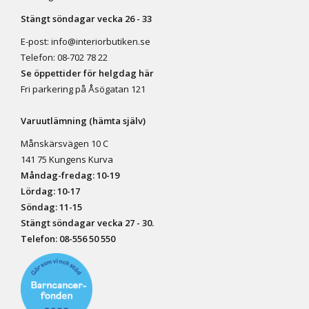
Stängt söndagar vecka 26 - 33
E-post:
info@interiorbutiken.se
Telefon:
08-702 78 22
Se öppettider för helgdag här
Fri parkering på Åsögatan 121
Varuutlämning (hämta själv)
Månskärsvägen 10 C
141 75 Kungens Kurva
Måndag-fredag: 10-19
Lördag: 10-17
Söndag: 11-15
Stängt söndagar vecka 27 - 30.
Telefon:
08-556 50 55
0