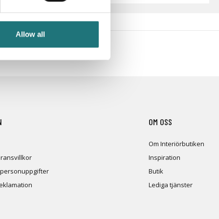
Allow all
en och nyheter!
N
OM OSS
Om Interiörbutiken
ransvillkor
Inspiration
 personuppgifter
Butik
reklamation
Lediga tjänster