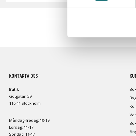
#Interiörbut
KONTAKTA OSS
KU
Butik
Bok
Götgatan 59
Byg
116 41 Stockholm
Kon
Var
Måndag-fredag: 10-19
Bok
Lördag: 11-17
Ång
Söndag: 11-17