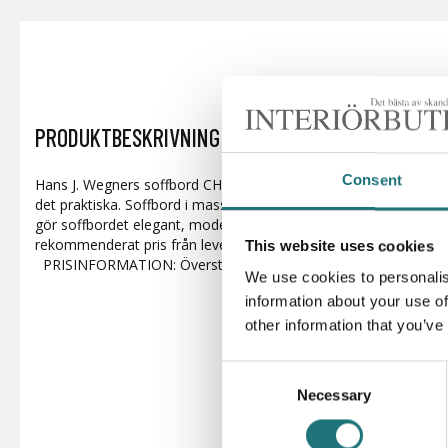
PRODUKTBESKRIVNING
Consent
Hans J. Wegners soffbord CH011 från Carl Hansen & Son kombi
det praktiska. Soffbord i massivt vitoljad ek. Mjuka kanter til
gör soffbordet elegant, modernt och stilfullt. PRISINFORMATION:
rekommenderat pris från leverantören
This website uses cookies
PRISINFORMATION: Överstruket pris är ett rekommenderat pris
We use cookies to personalis
information about your use of
other information that you’ve
Consent
Necessary
Selection