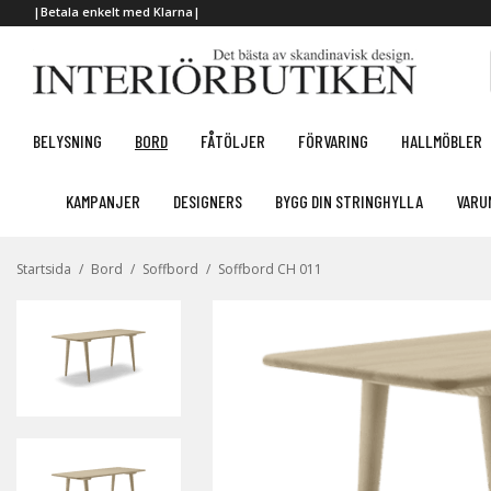
|Betala enkelt med Klarna|
BELYSNING
BORD
FÅTÖLJER
FÖRVARING
HALLMÖBLER
KAMPANJER
DESIGNERS
BYGG DIN STRINGHYLLA
VARU
Startsida
/
Bord
/
Soffbord
/
Soffbord CH 011