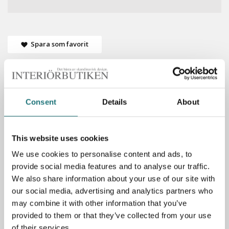
Spara som favorit
Consent
Details
About
Specifikationer
Material: MDF, ask, valnöt eller ek
This website uses cookies
Mått: 30x78 cm (DxH)
We use cookies to personalise content and ads, to
provide social media features and to analyse our traffic.
We also share information about your use of our site with
PRODUKTBESKRIVNING
our social media, advertising and analytics partners who
may combine it with other information that you’ve
String tidskriftshylla i träl med måtten 78x30 cm. Utöka
provided to them or that they’ve collected from your use
och utveckla ditt String-system för att snyggt och enkelt
of their services.