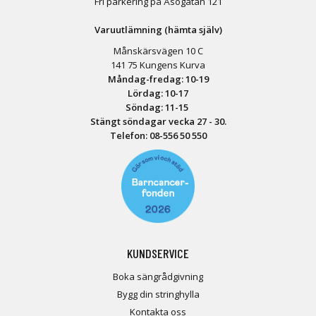
Fri parkering på Åsögatan 121
Varuutlämning (hämta själv)
Månskärsvägen 10 C
141 75 Kungens Kurva
Måndag-fredag: 10-19
Lördag: 10-17
Söndag: 11-15
Stängt söndagar vecka 27 - 30.
Telefon:
08-556 50 55
0
KUNDSERVICE
Boka sängrådgivning
Bygg din stringhylla
Kontakta oss