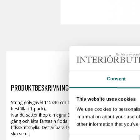
Consent
PRODUKTBESKRIVNING
This website uses cookies
String golvgavel 115x30 cm finns i två olika färger och säljs här 
beställa i 1-pack).
We use cookies to personalis
När du sätter ihop din egna Stringhylla är det praktiskt att best
information about your use of
gång och låta fantasin flöda. Komplettera med hyllplan, skåp, arb
other information that you’ve
tidsskriftshylla. Det är bara fantasin som sätter gränser för hur j
ska se ut.
Consent