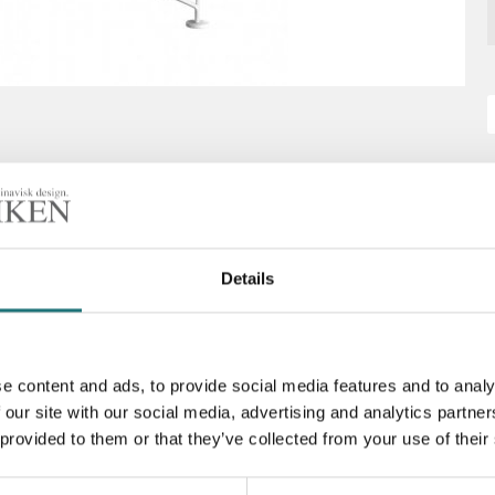
Details
i 2-pack (finns också att
e content and ads, to provide social media features and to analy
Artikelnummer
älla fler gavlar på samma
 our site with our social media, advertising and analytics partn
etsskiva, fällbord eller
Designer
 provided to them or that they’ve collected from your use of their
ust ditt String hyllsystem