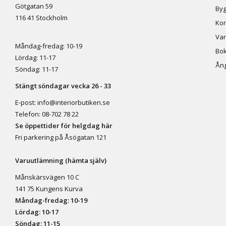
Götgatan 59
Byg
116 41 Stockholm
Kon
Var
Måndag-fredag: 10-19
Bok
Lördag: 11-17
Ång
Söndag: 11-17
Stängt söndagar vecka 26 - 33
E-post:
info@interiorbutiken.se
Telefon:
08-702 78 22
Se öppettider för helgdag här
Fri parkering på Åsögatan 121
Varuutlämning (hämta själv)
Månskärsvägen 10 C
141 75 Kungens Kurva
Måndag-fredag: 10-19
Lördag: 10-17
Söndag: 11-15