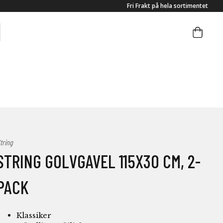
Fri Frakt på hela sortimentet
tring
STRING GOLVGAVEL 115X30 CM, 2-
PACK
Klassiker