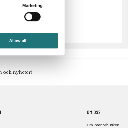
Marketing
Allow all
en och nyheter!
N
OM OSS
Om Interiörbutiken