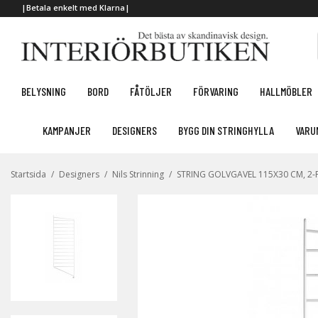
|Betala enkelt med Klarna|
BELYSNING
BORD
FÅTÖLJER
FÖRVARING
HALLMÖBLER
KAMPANJER
DESIGNERS
BYGG DIN STRINGHYLLA
VARU
Startsida
/
Designers
/
Nils Strinning
/
STRING GOLVGAVEL 115X30 CM, 2-