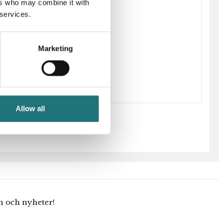
ers who may combine it with
 services.
88-0179-2075-263
Marketing
Poul Henningsen
Allow all
en och nyheter!