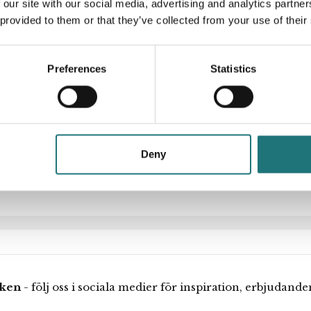
 our site with our social media, advertising and analytics partn
 provided to them or that they’ve collected from your use of their
lsen skapar ett
ritmisk spiral och
Artikelnummer
minskar mängden
Preferences
Statistics
erande treskärmssystem
Designer
unblåst, opaliserande
 insidan, vilket ger ett
line. PRISINFORMATION:
Deny
iken
- följ oss i sociala medier för inspiration, erbjudand