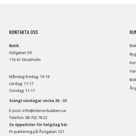
KONTAKTA OSS
KU
Butik
Bok
Götgatan 59
Byg
116 41 Stockholm
Kon
Var
Måndag-fredag: 10-19
Bok
Lördag: 11-17
Ång
Söndag: 11-17
Stängt söndagar vecka 26 - 33
E-post:
info@interiorbutiken.se
Telefon:
08-702 78 22
Se öppettider för helgdag här
Fri parkering på Åsögatan 121