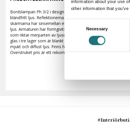
information about your use of
other information that you’ve
Bordslampan Ph 3/2 i design av Poul Henningsen från Louis Pou
bländfritt ljus. Reflektionerna från skärmarna sprids över en loga
Consent
skärmarna har sinsemellan en relation på 3:2:1 - varje skärm 
Necessary
Selection
ljus. Armaturen har formgivits utifrån principen om ett reflekt
som riktar merparten av ljuset nedåt. Skärmarna är utförda i m
glas i tre lager som är blankt på utsidan och sandblästrat matt på
mjukt och diffust ljus. Finns här i två färger för enkelt köp on
Överstruket pris är ett rekommenderat pris från leverantören
#Interiörbut