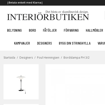
|Betala enkelt med Klarna|
BELYSNING
BORD
FÅTÖLJER
FÖRVARING
HALLMÖBLER
KAMPANJER
DESIGNERS
BYGG DIN STRINGHYLLA
VARU
Startsida
/
Designers
/
Poul Henningsen
/
Bordslampa PH 3/2