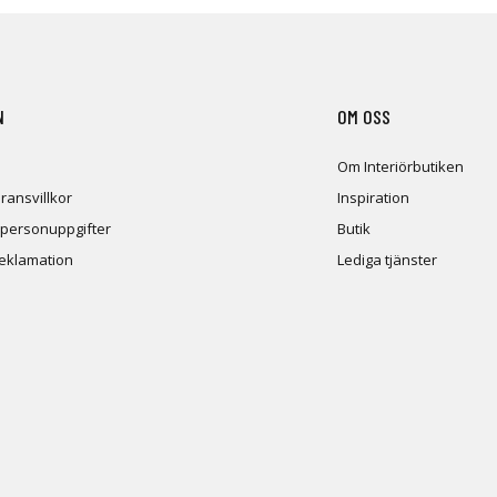
N
OM OSS
Om Interiörbutiken
ransvillkor
Inspiration
 personuppgifter
Butik
reklamation
Lediga tjänster