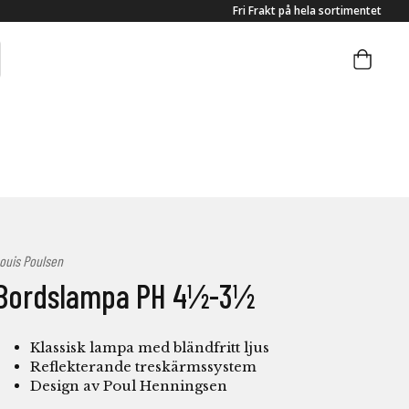
Fri Frakt på hela sortimentet
ouis Poulsen
Bordslampa PH 4½-3½
Klassisk lampa med bländfritt ljus
Reflekterande treskärmssystem
Design av Poul Henningsen