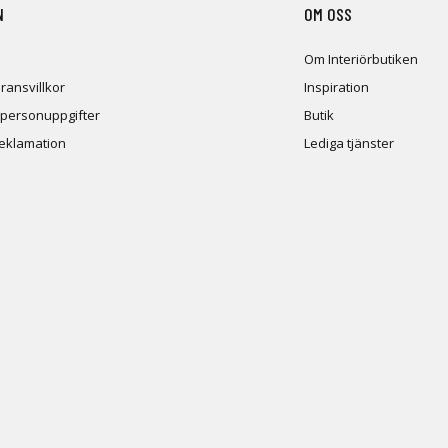
N
OM OSS
Om Interiörbutiken
ransvillkor
Inspiration
 personuppgifter
Butik
reklamation
Lediga tjänster