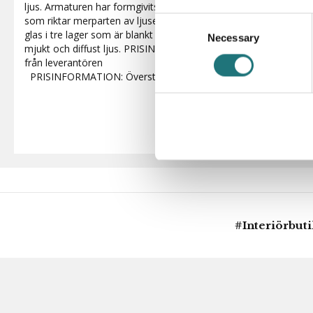
ljus. Armaturen har formgivits utifrån principen om ett reflekt
som riktar merparten av ljuset nedåt. Skärmarna är utförda i m
Consent
glas i tre lager som är blankt på utsidan och sandblästrat matt på
Necessary
Selection
mjukt och diffust ljus. PRISINFORMATION: Överstruket pris är 
från leverantören
PRISINFORMATION: Överstruket pris är ett rekommenderat pris
#Interiörbut