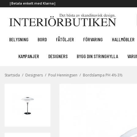
|Betala enkelt med Klarna|
BELYSNING
BORD
FÅTÖLJER
FÖRVARING
HALLMÖBLER
KAMPANJER
DESIGNERS
BYGG DIN STRINGHYLLA
VARU
Startsida
/
Designers
/
Poul Henningsen
/
Bordslampa PH 4½-3½