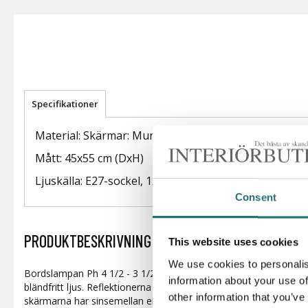
Specifikationer
Material: Skärmar: Munblåst vitt opalglas. Topplatta
Mått: 45x55 cm (DxH)
Ljuskälla: E27-sockel, 1x100W
Consent
PRODUKTBESKRIVNING
This website uses cookies
We use cookies to personalis
Bordslampan Ph 4 1/2 - 3 1/2 i design av Poul Henningsen från 
information about your use of
bländfritt ljus. Reflektionerna från skärmarna sprids över en loga
other information that you’ve
skärmarna har sinsemellan en relation på 3:2:1 - varje skärm 