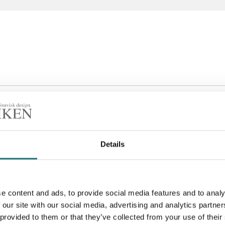
, fot och stativ i högglansförkromad, trycksvarvad mässing
Details
e content and ads, to provide social media features and to analy
Louis Poulsen skapar ett
 our site with our social media, advertising and analytics partn
ritmisk spiral och
 provided to them or that they’ve collected from your use of their
Artikelnummer
minskar mängden