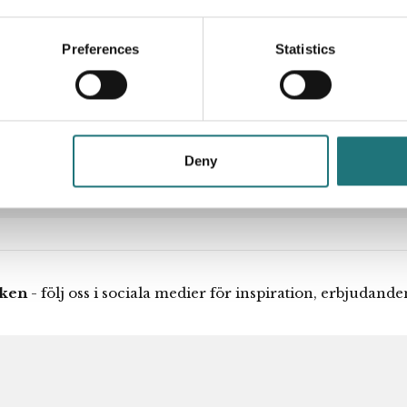
erande treskärmssystem
Designer
unblåst, opaliserande
 insidan, vilket ger ett
Preferences
Statistics
ett rekommenderat pris
 från leverantören
Deny
iken
- följ oss i sociala medier för inspiration, erbjudand