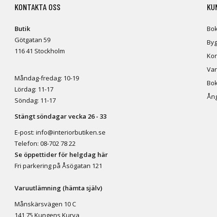
KONTAKTA OSS
KU
Butik
Bok
Götgatan 59
Byg
116 41 Stockholm
Kon
Var
Måndag-fredag: 10-19
Bok
Lördag: 11-17
Ång
Söndag: 11-17
Stängt söndagar vecka 26 - 33
E-post:
info@interiorbutiken.se
Telefon:
08-702 78 22
Se öppettider för helgdag här
Fri parkering på Åsögatan 121
Varuutlämning (hämta själv)
Månskärsvägen 10 C
141 75 Kungens Kurva