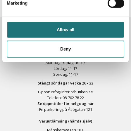
Marketing
KONTAKTA OSS
Allow all
Butik
Götgatan 59
116 41 Stockholm
Deny
Måndag-fredag: 10-19
Lördag: 11-17
Söndag: 11-17
Stängt söndagar vecka 26 - 33
E-post:
info@interiorbutiken.se
Telefon:
08-702 78 22
Se öppettider för helgdag här
Fri parkering på Åsögatan 121
Varuutlämning (hämta själv)
Månskärsvägen 10 C