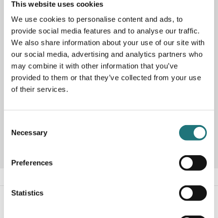
This website uses cookies
Ottoman Tiki passar perfekt till de ikoniska Tiki-sofforna
We use cookies to personalise content and ads, to
och fåtöljerna men gör sig också bra på egen hand. Tikis
provide social media features and to analyse our traffic.
diskreta design fungerar lika bra i hem som arbetsytor och
We also share information about your use of our site with
offentliga miljöer; och med en lätthet som gör den lätt att
our social media, advertising and analytics partners who
flytta. Dess eleganta formgivning har ett fjäderlätt men
ändå informellt uttryck. Tillverkad enligt de högsta
may combine it with other information that you’ve
standarderna för hantverk och kvalitet. Visas här i läder
provided to them or that they’ve collected from your use
Vintage Tobacco men finns även att beställa i andra
of their services.
färger, tyger och läder.
Consent
Artikelnummer
283803
Necessary
Selection
Preferences
Statistics
#Interiörbutiken
- följ oss i sociala medier för
inspiration, erbjudanden och nyheter!