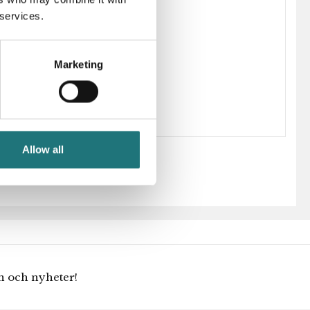
 services.
203997
Marketing
Hans J Wegner
Allow all
en och nyheter!