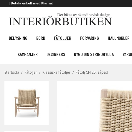
|Betala enkelt med Klarna|
BELYSNING
BORD
FÅTÖLJER
FÖRVARING
HALLMÖBLER
KAMPANJER
DESIGNERS
BYGG DIN STRINGHYLLA
VARU
Startsida
/
Fåtöljer
/
Klassiska fåtöljer
/
Fåtölj CH 25, såpad