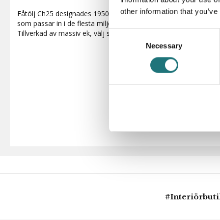
other information that you’ve
Fåtölj Ch25 designades 1950 av Hans J. Wegner. Ch25 är en smi
som passar in i de flesta miljöer tack vare sin klassiska, enkla 
Tillverkad av massiv ek, välj sits/rygg av vaxat papperssnöre i na
Consent
Necessary
Selection
#Interiörbut