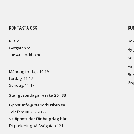
KONTAKTA OSS
KU
Butik
Bok
Götgatan 59
Byg
116 41 Stockholm
Kon
Var
Måndag-fredag: 10-19
Bok
Lördag: 11-17
Ång
Söndag: 11-17
Stängt söndagar vecka 26 - 33
E-post:
info@interiorbutiken.se
Telefon:
08-702 78 22
Se öppettider för helgdag här
Fri parkering på Åsögatan 121