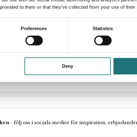
 provided to them or that they’ve collected from your use of their
dig och bekväm fåtölj
formgivning.
Artikelnummer
tur eller svart.
Preferences
Statistics
Designer
Deny
iken
- följ oss i sociala medier för inspiration, erbjudand