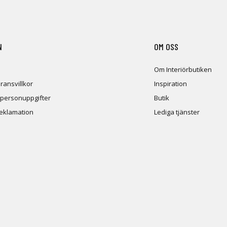
N
OM OSS
Om Interiörbutiken
ransvillkor
Inspiration
 personuppgifter
Butik
reklamation
Lediga tjänster