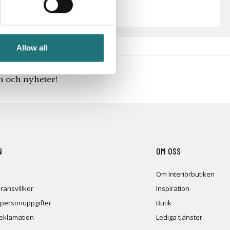
Allow all
en och nyheter!
N
OM OSS
Om Interiörbutiken
ransvillkor
Inspiration
 personuppgifter
Butik
reklamation
Lediga tjänster