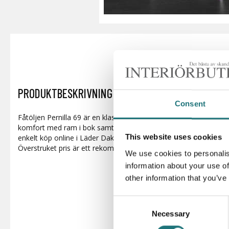
PRODUKTBESKRIVNING
Consent
Fåtöljen Pernilla 69 är en klassisk och vacker fåtölj, formgive
komfort med ram i bok samt stark linneväv och stoppad dyna. Här
This website uses cookies
enkelt köp online i Läder Dakota. Fotpall finns att köpa till. 
Överstruket pris är ett rekommenderat pris från leverantören
We use cookies to personalis
information about your use of
other information that you’ve
Consent
Necessary
Selection