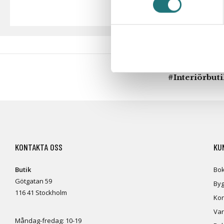
#Interiörbut
KONTAKTA OSS
KU
Butik
Bok
Götgatan 59
Byg
116 41 Stockholm
Kon
Var
Måndag-fredag: 10-19