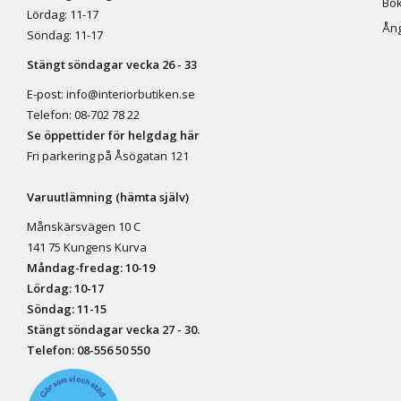
Bok
Lördag: 11-17
Ång
Söndag: 11-17
Stängt söndagar vecka 26 - 33
E-post:
info@interiorbutiken.se
Telefon:
08-702 78 22
Se öppettider för helgdag här
Fri parkering på Åsögatan 121
Varuutlämning (hämta själv)
Månskärsvägen 10 C
141 75 Kungens Kurva
Måndag-fredag: 10-19
Lördag: 10-17
Söndag: 11-15
Stängt söndagar vecka 27 - 30.
Telefon:
08-556 50 55
0