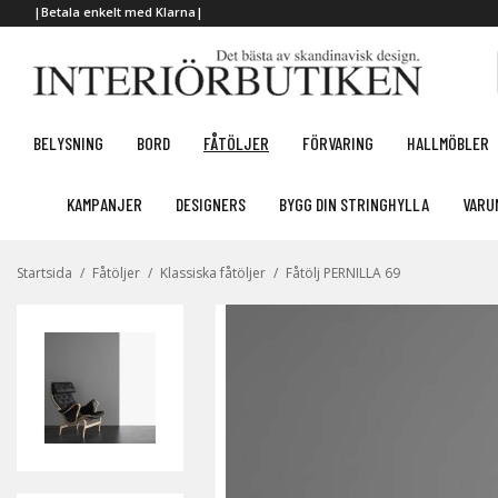
|Betala enkelt med Klarna|
BELYSNING
BORD
FÅTÖLJER
FÖRVARING
HALLMÖBLER
KAMPANJER
DESIGNERS
BYGG DIN STRINGHYLLA
VARU
Startsida
/
Fåtöljer
/
Klassiska fåtöljer
/
Fåtölj PERNILLA 69