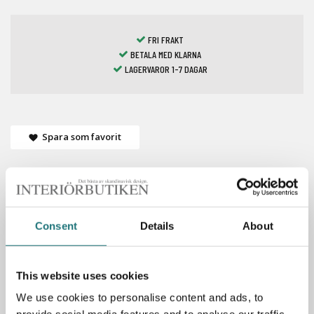
FRI FRAKT
BETALA MED KLARNA
LAGERVAROR 1-7 DAGAR
Spara som favorit
Specifikationer
Consent
Details
About
Material: skiktlimmad, formpressad fanér i
bok/sadelgjord natur eller svart, alt. flätat remläder
This website uses cookies
natur eller svart
We use cookies to personalise content and ads, to
Mått: 70x68x84 cm (DxBxH)