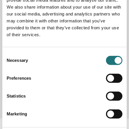
provide social media features and to analyse our traffic.
We also share information about your use of our site with
our social media, advertising and analytics partners who
PRODUKTBESKRIVNING
may combine it with other information that you’ve
provided to them or that they’ve collected from your use
Fåtölj Primo i låg modell i typisk skandinavisk design.
of their services.
Designad av Yngve Ekström för Swedese. Visas
här skiktlimmad, formpressad fanér i bok med sits i svart
eller naturfärgat remläder eller sadelgjord. Finns även i
hög modell för enkelt köp online. PRISINFORMATION:
Consent
Överstruket pris är ett rekommenderat pris från
Necessary
Selection
leverantören
Preferences
Artikelnummer
12-0100-0093-01
Designer
Yngve Ekström
Statistics
Marketing