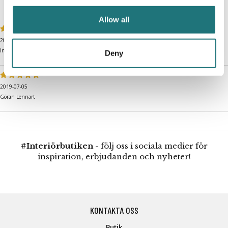
Medelbetyg
5
/5 baserat på
2
st röster.
Allow all
2019-07-05
Inga-Lill
Deny
2019-07-05
Göran Lennart
#Interiörbutiken
- följ oss i sociala medier för
inspiration, erbjudanden och nyheter!
KONTAKTA OSS
Butik