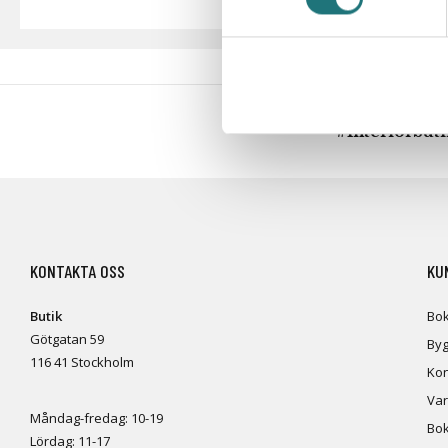
#Interiörbut
KONTAKTA OSS
KU
Butik
Bok
Götgatan 59
Byg
116 41 Stockholm
Kon
Var
Måndag-fredag: 10-19
Bok
Lördag: 11-17