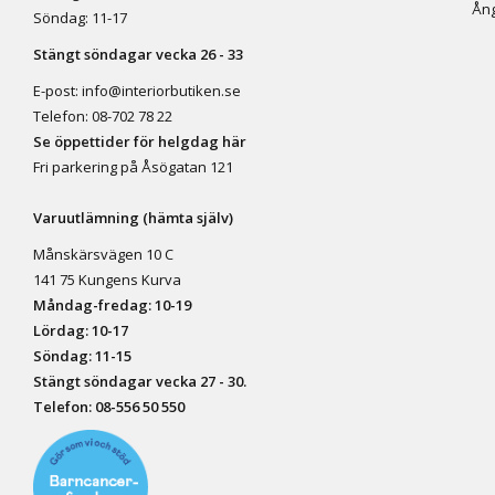
Ång
Söndag: 11-17
Stängt söndagar vecka 26 - 33
E-post:
info@interiorbutiken.se
Telefon:
08-702 78 22
Se öppettider för helgdag här
Fri parkering på Åsögatan 121
Varuutlämning (hämta själv)
Månskärsvägen 10 C
141 75 Kungens Kurva
Måndag-fredag: 10-19
Lördag: 10-17
Söndag: 11-15
Stängt söndagar vecka 27 - 30.
Telefon:
08-556 50 55
0