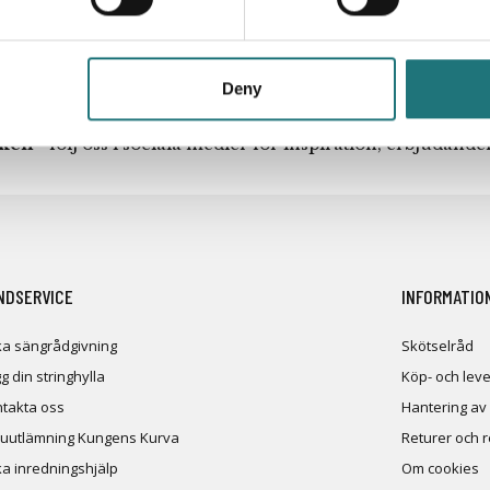
Deny
iken
- följ oss i sociala medier för inspiration, erbjudand
NDSERVICE
INFORMATIO
a sängrådgivning
Skötselråd
g din stringhylla
Köp- och leve
takta oss
Hantering av
uutlämning Kungens Kurva
Returer och 
a inredningshjälp
Om cookies