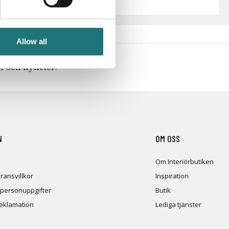
Allow all
en och nyheter!
N
OM OSS
Om Interiörbutiken
ransvillkor
Inspiration
 personuppgifter
Butik
reklamation
Lediga tjänster