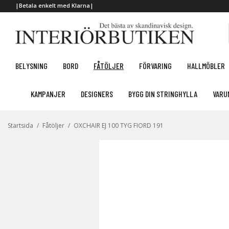
|Betala enkelt med Klarna|
BELYSNING
BORD
FÅTÖLJER
FÖRVARING
HALLMÖBLER
KAMPANJER
DESIGNERS
BYGG DIN STRINGHYLLA
VARU
Startsida
/
Fåtöljer
/
OXCHAIR EJ 100 TYG FIORD 191