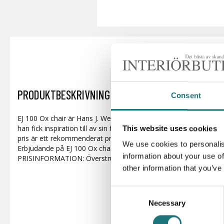
PRODUKTBESKRIVNING
Consent
EJ 100 Ox chair är Hans J. Wegner mest djärva design som han
han fick inspiration till av sin fascination till Piccaso. PRISIN
This website uses cookies
pris är ett rekommenderat pris från leverantören
We use cookies to personalis
Erbjudande på EJ 100 Ox chair med pallen på köpet. Värde upp ti
information about your use of
PRISINFORMATION: Överstruket pris är ett rekommenderat pris
other information that you’ve
Consent
Necessary
Selection