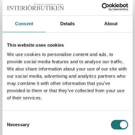
Consent
Details
About
Specifikationer
Material: MDF och pulverlackad metall
This website uses cookies
Mått: 38x203,4x76 cm (DxLxH)
We use cookies to personalise content and ads, to
provide social media features and to analyse our traffic.
We also share information about your use of our site with
PRODUKTBESKRIVNING
our social media, advertising and analytics partners who
may combine it with other information that you’ve
Hyllan Free 222100 från Montana är en låg, minimalistisk
provided to them or that they’ve collected from your use
men samtidigt uttrycksfull hylla som passar för böcker,
of their services.
gröna växter, lampor och andra personliga tillhörigheter.
Fungerar lika bra som en lägre bokhylla längs en vägg
som en dekorativ rumsavdelare. Passar i de flesta rum
Consent
som vardagsrum, hemmakontor, kök och sovrum. Finns i
Necessary
flera fina färger för enkelt köp online.
Selection
Se även vårt övriga sortiment från Montana på