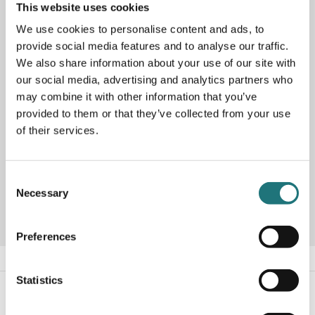
This website uses cookies
Hylla Bond är en prisbelönt modulär och flexibel hyllserie i
We use cookies to personalise content and ads, to
klassisk stilren design. Monteras enkelt utan verktyg, och
provide social media features and to analyse our traffic.
du väljer själv om du önskar placera den stående eller
We also share information about your use of our site with
vägghängd. Visas här i kombinationen W405 i lackad
our social media, advertising and analytics partners who
valnöt som gör sig bäst för vägghängning. Finns även att
may combine it with other information that you’ve
beställa i andra utföranden. Formgiven av designerduon
Main för Fogia.
provided to them or that they’ve collected from your use
Hyllsystemet Bond kan enkelt justeras och byggas ut eller
of their services.
till, allteftersom behoven ändras.
Consent
Artikelnummer
278414
Necessary
Selection
Preferences
Statistics
#Interiörbutiken
- följ oss i sociala medier för
inspiration, erbjudanden och nyheter!