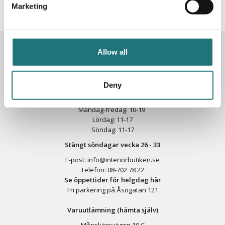
Marketing
KONTAKTA OSS
Allow all
Butik
Götgatan 59
116 41 Stockholm
Deny
Måndag-fredag: 10-19
Lördag: 11-17
Söndag: 11-17
Stängt söndagar vecka 26 - 33
E-post:
info@interiorbutiken.se
Telefon:
08-702 78 22
Se öppettider för helgdag här
Fri parkering på Åsögatan 121
Varuutlämning (hämta själv)