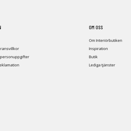
N
OM OSS
Om Interiörbutiken
ransvillkor
Inspiration
 personuppgifter
Butik
reklamation
Lediga tjänster