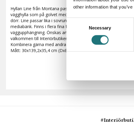
other information that you’ve
Hyllan Line från Montana passar lika bra på väggen som en ryml
vägghylla som på golvet med ben eller sockel. Tre öppna hyllo
dörr. Line passar lika i sovrummet som i hallen eller vardagsr
Consent
mediabänk. Finns i flera fina färger för enkelt köp online och l
Necessary
Selection
väggupphängning. Önskas andra färger, sockel, ben eller andra 
välkommen till Interiörbutiken på Götgatan för mer inspiration 
Kombinera gärna med andra modeller i Montanas breda förvari
Mått: 30x139,2x35,4 cm (DxBxH)
#Interiörbut