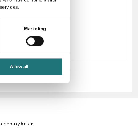
 services.
238388
Marketing
Peter Lassen
Allow all
en och nyheter!