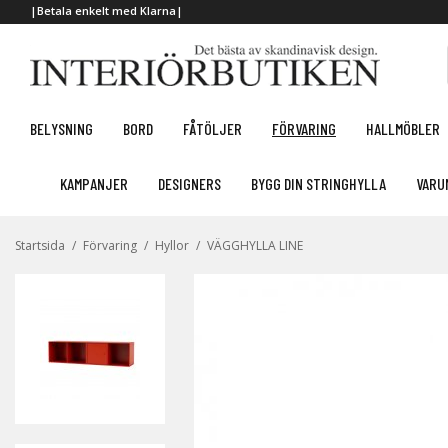
|Betala enkelt med Klarna|
BELYSNING
BORD
FÅTÖLJER
FÖRVARING
HALLMÖBLER
KAMPANJER
DESIGNERS
BYGG DIN STRINGHYLLA
VARU
Startsida
/
Förvaring
/
Hyllor
/
VÄGGHYLLA LINE