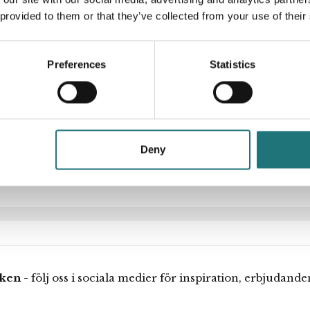
 provided to them or that they’ve collected from your use of their
ig och dekorativ
r och en försedd med
Artikelnummer
ummet, kanske som
evereras med skenor för
Preferences
Statistics
Designer
lösningar är du varmt
och råd.
ngssortiment.
Deny
iken
- följ oss i sociala medier för inspiration, erbjudand