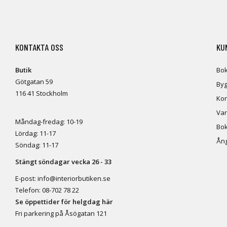
KONTAKTA OSS
KU
Butik
Bok
Götgatan 59
Byg
116 41 Stockholm
Kon
Var
Måndag-fredag: 10-19
Bok
Lördag: 11-17
Ång
Söndag: 11-17
Stängt söndagar vecka 26 - 33
E-post:
info@interiorbutiken.se
Telefon:
08-702 78 22
Se öppettider för helgdag här
Fri parkering på Åsögatan 121