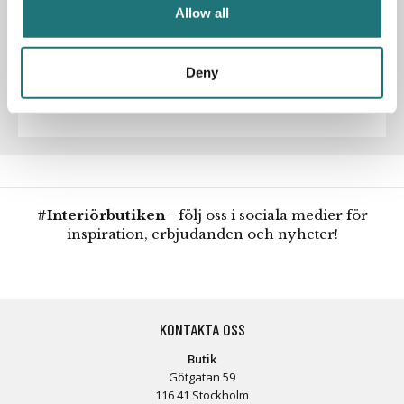
Allow all
Artikelnummer
232659
Deny
Designer
Peter Lassen
#Interiörbutiken
- följ oss i sociala medier för
inspiration, erbjudanden och nyheter!
KONTAKTA OSS
Butik
Götgatan 59
116 41 Stockholm