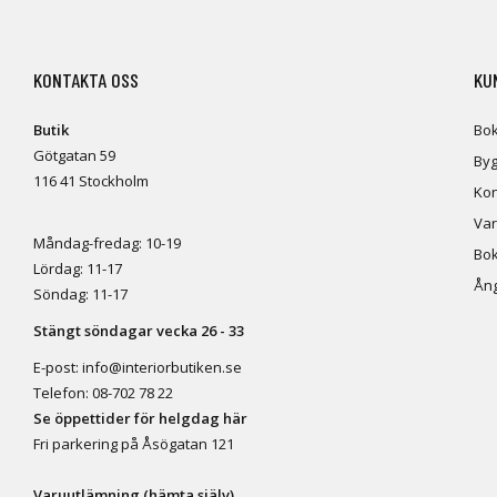
KONTAKTA OSS
KU
Butik
Bok
Götgatan 59
Byg
116 41 Stockholm
Kon
Var
Måndag-fredag: 10-19
Bok
Lördag: 11-17
Ång
Söndag: 11-17
Stängt söndagar vecka 26 - 33
E-post:
info@interiorbutiken.se
Telefon:
08-702 78 22
Se öppettider för helgdag här
Fri parkering på Åsögatan 121
Varuutlämning (hämta själv)