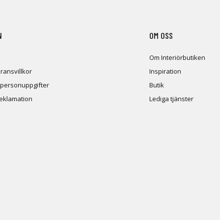
N
OM OSS
Om Interiörbutiken
ransvillkor
Inspiration
 personuppgifter
Butik
reklamation
Lediga tjänster