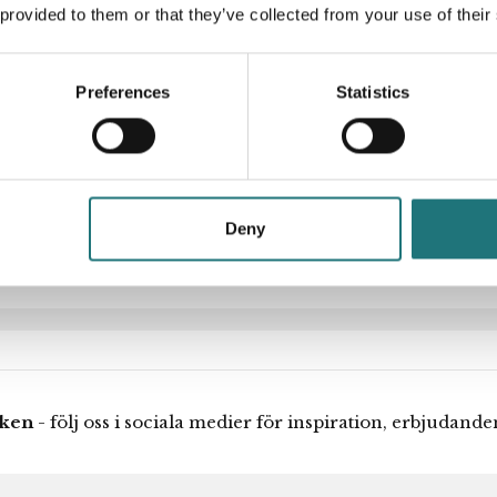
elar i hyllsystemet och
 provided to them or that they’ve collected from your use of their
m. Skapa din egen
Artikelnummer
.
från banbrytande idé till
Designer
Preferences
Statistics
s delar är så väl
igt smäckra gavlarna gör
elst, och ändå se lätt
n måtten har aldrig
örändras.
Deny
iken
- följ oss i sociala medier för inspiration, erbjudand