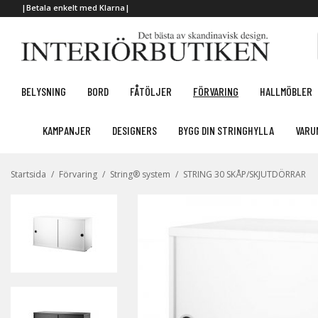
|Betala enkelt med Klarna|
BELYSNING
BORD
FÅTÖLJER
FÖRVARING
HALLMÖBLER
KAMPANJER
DESIGNERS
BYGG DIN STRINGHYLLA
VARU
Startsida
/
Förvaring
/
String® system
/
STRING 30 SKÅP/SKJUTDÖRRAR