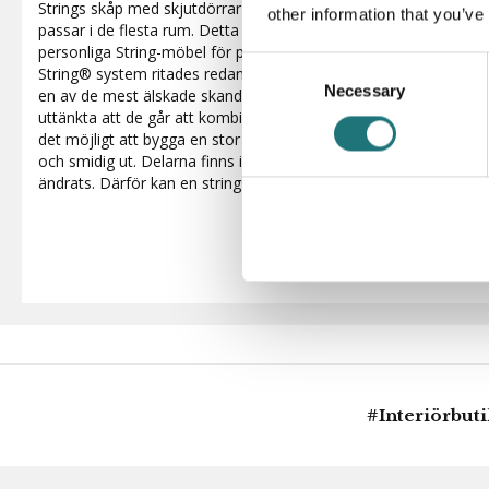
Strings skåp med skjutdörrar är enkla att integrera med övriga d
other information that you’ve
passar i de flesta rum. Detta skåp passar gavlar med djup 30 c
personliga String-möbel för praktisk förvaring och snygg design
Consent
String® system ritades redan 1949. På 60 år har det förvandlats 
Necessary
Selection
en av de mest älskade skandinaviska designklassikerna. Systemet
uttänkta att de går att kombinera nästan hur som helst. De luft
det möjligt att bygga en stor hylla som sväljer hur mycket som h
och smidig ut. Delarna finns i en mängd färger och material. Me
ändrats. Därför kan en string® alltid byggas om, förnyas och f
#Interiörbut