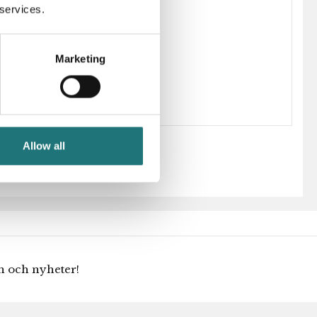
 services.
24-0698-3137-366
Nils Strinning
Marketing
Allow all
en och nyheter!