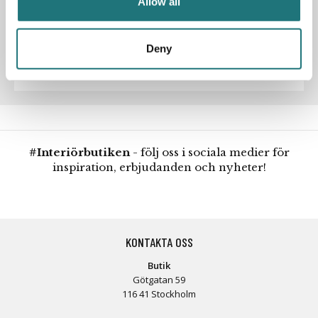
Allow all
Artikelnummer
190300
Designer
Nils Strinning
Deny
#Interiörbutiken
- följ oss i sociala medier för
inspiration, erbjudanden och nyheter!
KONTAKTA OSS
Butik
Götgatan 59
116 41 Stockholm