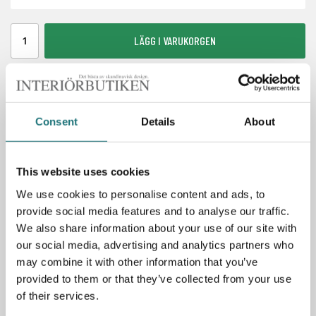
LÄGG I VARUKORGEN
Beställningsvara ca 8 veckor
Artikelnummer:
232693
Consent
Details
About
FRI FRAKT
This website uses cookies
BETALA MED KLARNA
LAGERVAROR 1-7 DAGAR
We use cookies to personalise content and ads, to
provide social media features and to analyse our traffic.
We also share information about your use of our site with
our social media, advertising and analytics partners who
Spara som favorit
may combine it with other information that you’ve
provided to them or that they’ve collected from your use
of their services.