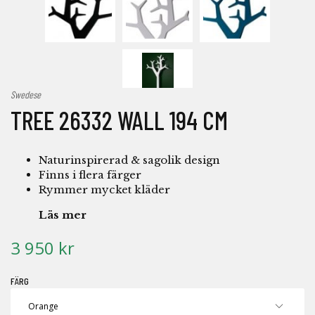
Swedese
TREE 26332 WALL 194 CM
Naturinspirerad & sagolik design
Finns i flera färger
Rymmer mycket kläder
Läs mer
3 950 kr
FÄRG