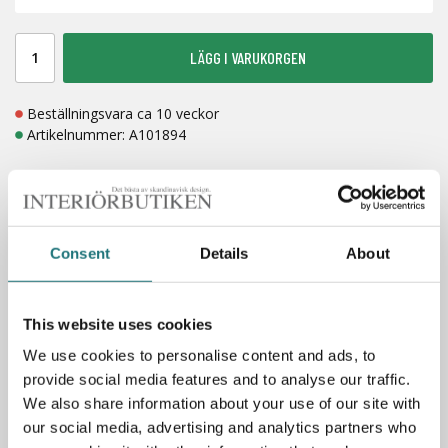
LÄGG I VARUKORGEN
Beställningsvara ca 10 veckor
Artikelnummer:
A101894
FRI FRAKT
BETALA MED KLARNA
Consent
Details
About
LAGERVAROR 1-7 DAGAR
This website uses cookies
We use cookies to personalise content and ads, to
Spara som favorit
provide social media features and to analyse our traffic.
We also share information about your use of our site with
our social media, advertising and analytics partners who