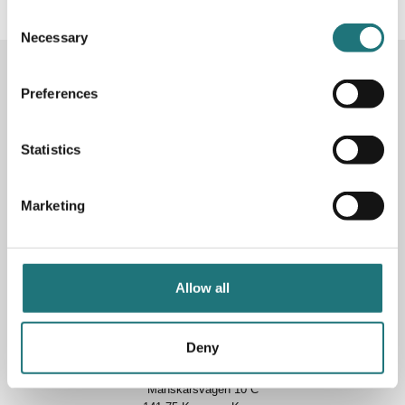
Consent
Necessary
Selection
KONTAKTA OSS
Preferences
Butik
Götgatan 59
116 41 Stockholm
Statistics
Måndag-fredag: 10-19
Lördag: 11-17
Marketing
Söndag: 11-17
Stängt söndagar vecka 26 - 33
E-post:
info@interiorbutiken.se
Allow all
Telefon:
08-702 78 22
Se öppettider för helgdag här
Fri parkering på Åsögatan 121
Deny
Varuutlämning (hämta själv)
Månskärsvägen 10 C