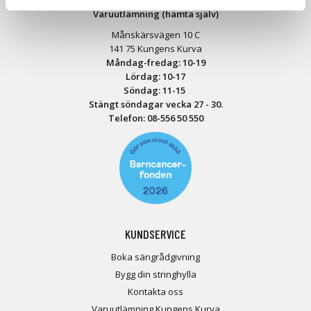
Varuutlämning (hämta själv)
Månskärsvägen 10 C
141 75 Kungens Kurva
Måndag-fredag: 10-19
Lördag: 10-17
Söndag: 11-15
Stängt söndagar vecka 27 - 30.
Telefon:
08-556 50 55
0
KUNDSERVICE
Boka sängrådgivning
Bygg din stringhylla
Kontakta oss
Varuutlämning Kungens Kurva