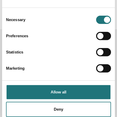
#Interiörbutiken
- följ oss i sociala medier för
inspiration, erbjudanden och nyheter!
Consent
Necessary
Selection
Preferences
KONTAKTA OSS
Butik
Götgatan 59
Statistics
116 41 Stockholm
Marketing
Måndag-fredag: 10-19
Lördag: 11-17
Söndag: 11-17
Stängt söndagar vecka 26 - 33
Allow all
E-post:
info@interiorbutiken.se
Telefon:
08-702 78 22
Se öppettider för helgdag här
Deny
Fri parkering på Åsögatan 121