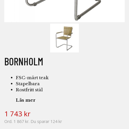
BORNHOLM
FSC-märt teak
Stapelbara
Rostfritt stål
Läs mer
1 743 kr
Ord.
1 867 kr
. Du sparar
124 kr