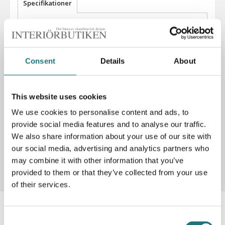
Specifikationer
Material: Teak
Mått: 55x55x87 cm (DxBxH)
Consent
Details
About
PRODUKTBESKRIVNING
This website uses cookies
Älgö karmstol i FSC-märkt teak och rostfritt stål med
We use cookies to personalise content and ads, to
härlig svikt.
provide social media features and to analyse our traffic.
We also share information about your use of our site with
Artikelnummer
225109
our social media, advertising and analytics partners who
may combine it with other information that you’ve
provided to them or that they’ve collected from your use
of their services.
Varianter och rekommenderade tillbehör
Consent