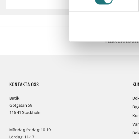
#Interiörbut
KONTAKTA OSS
KU
Butik
Bok
Götgatan 59
Byg
116 41 Stockholm
Kon
Var
Måndag-fredag: 10-19
Bok
Lördag: 11-17