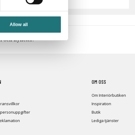
Allow all
en och nyheter!
N
OM OSS
Om Interiörbutiken
ransvillkor
Inspiration
 personuppgifter
Butik
reklamation
Lediga tjänster