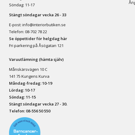
Ång
Söndag: 11-17
Stängt söndagar vecka 26 - 33
E-post:
info@interiorbutiken.se
Telefon:
08-702 78 22
Se öppettider för helgdag här
Fri parkering på Åsögatan 121
Varuutlämning (hämta själv)
Månskärsvägen 10 C
141 75 Kungens Kurva
Måndag-fredag: 10-19
Lördag: 10-17
Söndag: 11-15
Stängt söndagar vecka 27 - 30.
Telefon:
08-556 50 55
0