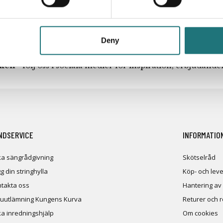
Deny
iken
- följ oss i sociala medier för inspiration, erbjudand
NDSERVICE
INFORMATIO
a sängrådgivning
Skötselråd
g din stringhylla
Köp- och leve
takta oss
Hantering av
uutlämning Kungens Kurva
Returer och 
a inredningshjälp
Om cookies