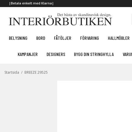
|Betala enkelt med Klarna|
BELYSNING
BORD
FÅTÖLJER
FÖRVARING
HALLMÖBLER
KAMPANJER
DESIGNERS
BYGG DIN STRINGHYLLA
VARU
Startsida
/
BREEZE 29525