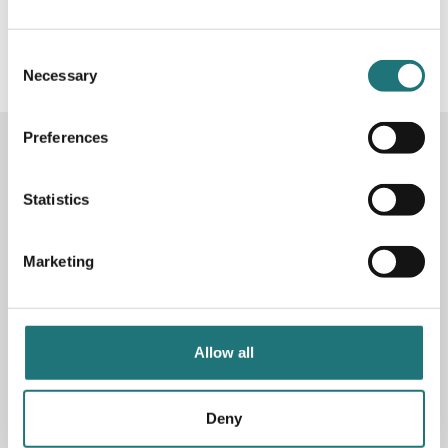
#Interiörbutiken
- följ oss i sociala medier för
inspiration, erbjudanden och nyheter!
Consent
Necessary
Selection
Preferences
KONTAKTA OSS
Butik
Götgatan 59
Statistics
116 41 Stockholm
Marketing
Måndag-fredag: 10-19
Lördag: 11-17
Söndag: 11-17
Stängt söndagar vecka 26 - 33
Allow all
E-post:
info@interiorbutiken.se
Telefon:
08-702 78 22
Se öppettider för helgdag här
Deny
Fri parkering på Åsögatan 121