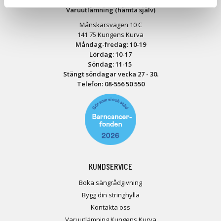
Varuutlämning (hämta själv)
Månskärsvägen 10 C
141 75 Kungens Kurva
Måndag-fredag: 10-19
Lördag: 10-17
Söndag: 11-15
Stängt söndagar vecka 27 - 30.
Telefon:
08-556 50 55
0
KUNDSERVICE
Boka sängrådgivning
Bygg din stringhylla
Kontakta oss
Varuutlämning Kungens Kurva