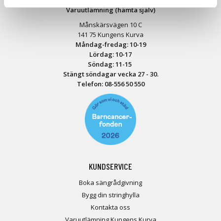
Varuutlämning (hämta själv)
Månskärsvägen 10 C
141 75 Kungens Kurva
Måndag-fredag: 10-19
Lördag: 10-17
Söndag: 11-15
Stängt söndagar vecka 27 - 30.
Telefon:
08-556 50 55
0
KUNDSERVICE
Boka sängrådgivning
Bygg din stringhylla
Kontakta oss
Varuutlämning Kungens Kurva