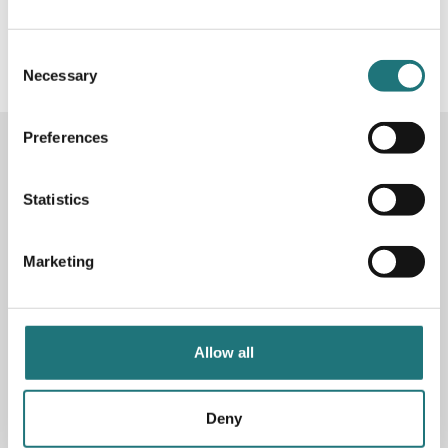
#Interiörbutiken
- följ oss i sociala medier för
inspiration, erbjudanden och nyheter!
Consent
Necessary
Selection
Preferences
KONTAKTA OSS
Butik
Götgatan 59
Statistics
116 41 Stockholm
Marketing
Måndag-fredag: 10-19
Lördag: 11-17
Söndag: 11-17
Stängt söndagar vecka 26 - 33
Allow all
E-post:
info@interiorbutiken.se
Telefon:
08-702 78 22
Se öppettider för helgdag här
Deny
Fri parkering på Åsögatan 121