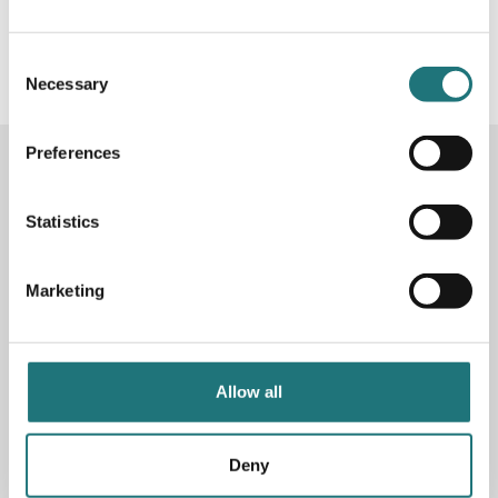
#Interiörbutiken
- följ oss i sociala medier för
inspiration, erbjudanden och nyheter!
Consent
Necessary
Selection
Preferences
KONTAKTA OSS
Butik
Götgatan 59
Statistics
116 41 Stockholm
Marketing
Måndag-fredag: 10-19
Lördag: 11-17
Söndag: 11-17
Stängt söndagar vecka 26 - 33
Allow all
E-post:
info@interiorbutiken.se
Telefon:
08-702 78 22
Se öppettider för helgdag här
Deny
Fri parkering på Åsögatan 121