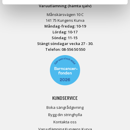
Varuutlämning (hämta själv)
Månskärsvägen 10 C
141 75 Kungens Kurva
Måndag-fredag: 10-19
Lördag: 10-17
Söndag: 11-15
Stängt söndagar vecka 27 - 30.
Telefon:
08-556 50 55
0
KUNDSERVICE
Boka sängrådgivning
Bygg din stringhylla
Kontakta oss
Varuutlämning Kungens Kurva