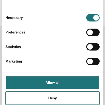
#Interiörbutiken
- följ oss i sociala medier för
inspiration, erbjudanden och nyheter!
Consent
Necessary
Selection
Preferences
KONTAKTA OSS
Butik
Götgatan 59
Statistics
116 41 Stockholm
Marketing
Måndag-fredag: 10-19
Lördag: 11-17
Söndag: 11-17
Stängt söndagar vecka 26 - 33
Allow all
E-post:
info@interiorbutiken.se
Telefon:
08-702 78 22
Se öppettider för helgdag här
Deny
Fri parkering på Åsögatan 121