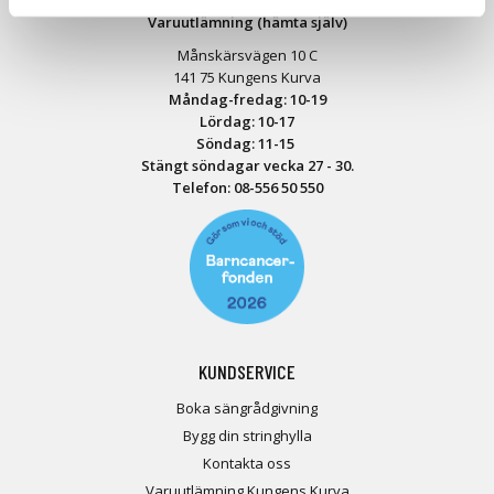
Varuutlämning (hämta själv)
Månskärsvägen 10 C
141 75 Kungens Kurva
Måndag-fredag: 10-19
Lördag: 10-17
Söndag: 11-15
Stängt söndagar vecka 27 - 30.
Telefon:
08-556 50 55
0
KUNDSERVICE
Boka sängrådgivning
Bygg din stringhylla
Kontakta oss
Varuutlämning Kungens Kurva