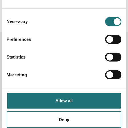
#Interiörbutiken
- följ oss i sociala medier för
inspiration, erbjudanden och nyheter!
Consent
Necessary
Selection
Preferences
KONTAKTA OSS
Butik
Götgatan 59
Statistics
116 41 Stockholm
Marketing
Måndag-fredag: 10-19
Lördag: 11-17
Söndag: 11-17
Stängt söndagar vecka 26 - 33
Allow all
E-post:
info@interiorbutiken.se
Telefon:
08-702 78 22
Se öppettider för helgdag här
Deny
Fri parkering på Åsögatan 121