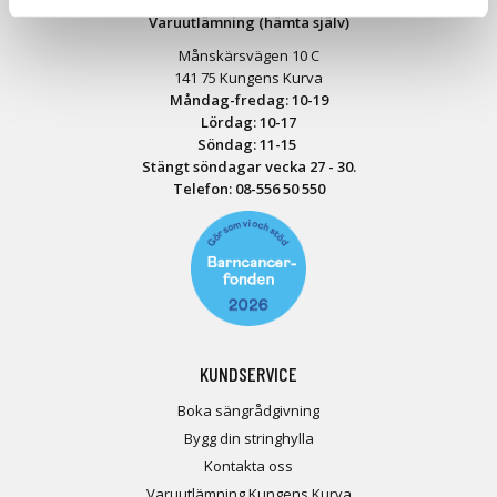
Varuutlämning (hämta själv)
Månskärsvägen 10 C
141 75 Kungens Kurva
Måndag-fredag: 10-19
Lördag: 10-17
Söndag: 11-15
Stängt söndagar vecka 27 - 30.
Telefon:
08-556 50 55
0
KUNDSERVICE
Boka sängrådgivning
Bygg din stringhylla
Kontakta oss
Varuutlämning Kungens Kurva